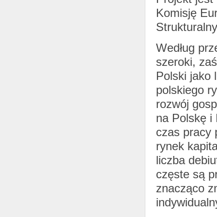
Komisję Eu
Strukturaln
Według prze
szeroki, za
Polski jako
polskiego r
rozwój gosp
na Polskę i 
czas pracy 
rynek kapit
liczba debi
częste są p
znacząco zm
indywidualn