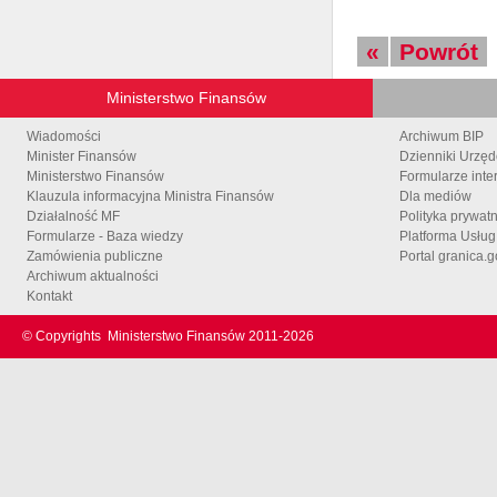
«
Powrót
Ministerstwo Finansów
Wiadomości
Archiwum BIP
Minister Finansów
Dzienniki Urzę
Ministerstwo Finansów
Formularze inte
Klauzula informacyjna Ministra Finansów
Dla mediów
Działalność MF
Polityka prywat
Formularze - Baza wiedzy
Platforma Usłu
Zamówienia publiczne
Portal granica.g
Archiwum aktualności
Kontakt
© Copyrights
Ministerstwo Finansów 2011-
2026