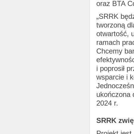
oraz BTA Co
„SRRK będzi
tworzoną dl
otwartość, 
ramach prac
Chcemy bard
efektywnośc
i poprosił p
wsparcie i 
Jednocześni
ukończona d
2024 r.
SRRK zwię
Projekt jes