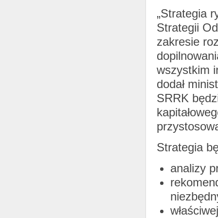
„Strategia 
Strategii O
zakresie ro
dopilnowania
wszystkim in
dodał minis
SRRK będzie
kapitałoweg
przystosowa
Strategia b
analizy p
rekomenda
niezbędn
właściwej