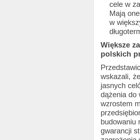
cele w za
Mają one 
w większ
długoterm
Większe za
polskich p
Przedstawici
wskazali, ż
jasnych cel
dążenia do 
wzrostem mo
przedsiębior
budowaniu n
gwarancji s
zagrożenia 