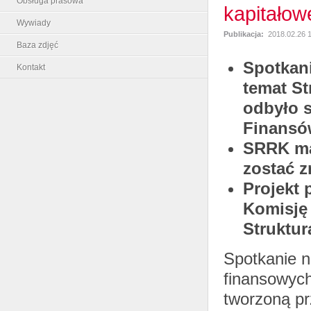
Obsługa prasowa
kapitałow
Wywiady
Publikacja:
2018.02.26 
Baza zdjęć
Spotkan
Kontakt
temat S
odbyło s
Finansó
SRRK ma
zostać z
Projekt
Komisję
Struktur
Spotkanie n
finansowych
tworzoną p