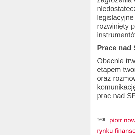
niedostatec
legislacyjn
rozwinięty p
instrumentó
Prace nad
Obecnie tr
etapem twor
oraz rozmow
komunikacj
prac nad 
piotr no
TAGI
rynku finan