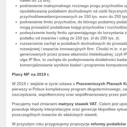
nawet do 15 dni),
podniesienie maksymalnego rocznego progu przychodów up
opodatkowania podatkiem dochodowym od osób fizycznych 
przychodówewidencjonowanych ze 150 tys. euro do 250 tys
podniesienie limitu przychodów, do którego podatnicy pod
mogą prowadzić podatkowe księgi przychodów i rozchodów
podwyższenie kwoty limitu uprawniającego do korzystania 
podatku od towarów i usług ze 150 tys. zł do 200 tys. zł,
rozszerzenie zachęt w podatkach dochodowych do prowadz
rozwojowej i wsparcie innowacyjnych firm. Chodzi m.in. o
generowanych przez prawa własności intelektualnej, czyli IP
ulga IP Box, to zachęta do podejmowania działalności bad
komercjalizowanie wyników badań i programów komputero
Plany MF na 2019 r.
W 2019 r. wejdzie w życie ustawa o
Pracowniczych Planach Ka
pierwszy w Polsce kompleksowy program długoterminowego, ca
oszczędzania, współtworzony oraz współfinansowany przez pań
Pracujemy nad zmianami
matrycy stawek VAT
. Celem jest upo
powoduje kłopoty interpretacyjne oraz generuje kłopotliwe syt
poszczególnych towarów do właściwych stawek.
W przyszłym roku przygotujemy propozycje
reformy podatków