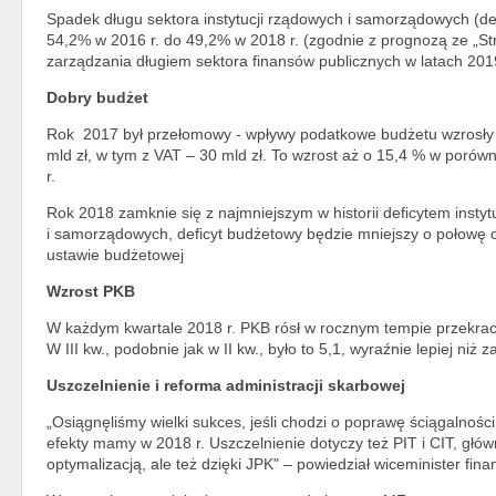
Spadek długu sektora instytucji rządowych i samorządowych (def
54,2% w 2016 r. do 49,2% w 2018 r. (zgodnie z prognozą ze „Str
zarządzania długiem sektora finansów publicznych w latach 201
Dobry budżet
Rok 2017 był przełomowy - wpływy podatkowe budżetu wzrosły
mld zł, w tym z VAT – 30 mld zł. To wzrost aż o 15,4 % w porów
r.
Rok 2018 zamknie się z najmniejszym w historii deficytem instyt
i samorządowych, deficyt budżetowy będzie mniejszy o połowę 
ustawie budżetowej
Wzrost PKB
W każdym kwartale 2018 r. PKB rósł w rocznym tempie przekra
W III kw., podobnie jak w II kw., było to 5,1, wyraźnie lepiej niż
Uszczelnienie i reforma administracji skarbowej
„Osiągnęliśmy wielki sukces, jeśli chodzi o poprawę ściągalności
efekty mamy w 2018 r. Uszczelnienie dotyczy też PIT i CIT, głó
optymalizacją, ale też dzięki JPK" – powiedział wiceminister fin