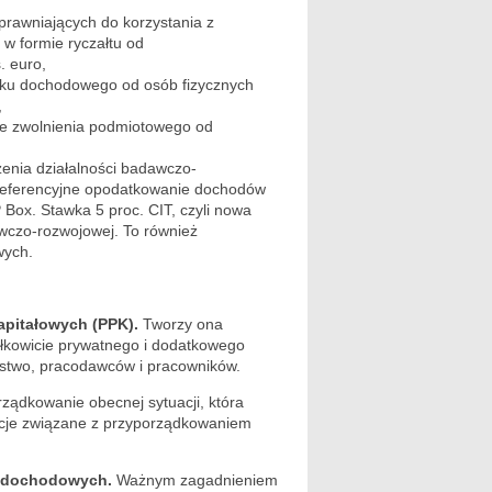
rawniających do korzystania z
w formie ryczałtu od
. euro,
atku dochodowego od osób fizycznych
,
ze zwolnienia podmiotowego od
enia działalności badawczo-
 preferencyjne opodatkowanie dochodów
 Box. Stawka 5 proc. CIT, czyli nowa
awczo-rozwojowej. To również
wych.
pitałowych (PPK).
Tworzy ona
łkowicie prywatnego i dodatkowego
stwo, pracodawców i pracowników.
rządkowanie obecnej sytuacji, która
uacje związane z przyporządkowaniem
 dochodowych.
Ważnym zagadnieniem