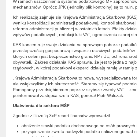
W ramach uszczelnienia systemu podatkowego MF zaproponował
mechanizmów. Oprócz JPK (jednolity plik kontrolny) są to m.in. 
Ich realizacją zajmuje się Krajowa Administracja Skarbowa (KAS
wyniku konsolidacji administracji podatkowej, kontroli skarbowej 
reforma administracji publicznej w ostatnich latach. Efekty dzia
wpływów podatkowych, redukcji luki VAT, ograniczeniu szarej stre
KAS koncentruje swoje działania na sprawnym poborze podatków 
przestępczością gospodarczą i wsparciu uczciwych podatników. 
których celem jest bezpieczeństwo granic RP i UE, ochrona środ
obywateli. Zakres działania KAS sprawia, że jest to jedna z naj
rządowych, w której podatkowi eksperci działają ramię w ramię 
„Krajowa Administracja Skarbowa to nowa, wyspecjalizowana form
ale zwiększyliśmy ich skuteczność. Staramy się typować podmiot
Pomagamy przedsiębiorcom poprzez szybsze zwroty VAT – zmnie
poinformował zastępca szefa KAS, generał Piotr Walczak.
Ułatwienia dla sektora MŚP
Zgodnie z filozofią 3xP resort finansów wprowadził:
obniżenie stawki podatku dochodowego od osób prawnych
przyspieszenie zwrotu nadwyżki podatku naliczonego nad 