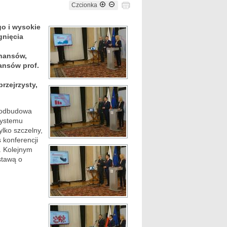
Czcionka
go i wysokie
gnięcia
inansów,
ansów prof.
rzejrzysty,
i odbudowa
systemu
ylko szczelny,
s konferencji
i. Kolejnym
stawą o