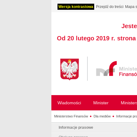
Wersja kontrastowa
Przejdź do treści
Mapa s
Jeste
Od 20 lutego 2019 r. stron
Wiadomości
Minister
Ministe
Ministerstwo Finansów
Dla mediów
Informacje p
Informacje prasowe