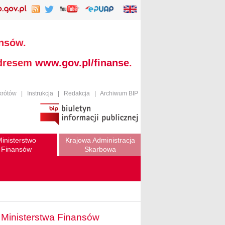
ansów.
adresem
www.gov.pl/finanse
.
krótów
|
Instrukcja
|
Redakcja
|
Archiwum BIP
inisterstwo
Krajowa Administracja
Finansów
Skarbowa
 Ministerstwa Finansów