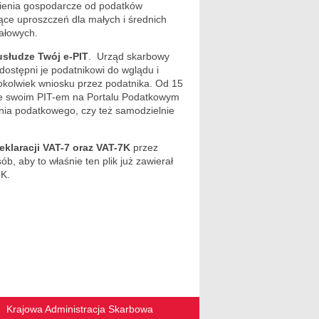
dnienia gospodarcze od podatków
ące uproszczeń dla małych i średnich
itałowych.
usłudze Twój e-PIT
. Urząd skarbowy
dostępni je podatnikowi do wglądu i
okolwiek wniosku przez podatnika. Od 15
 ze swoim PIT-em na Portalu Podatkowym
nia podatkowego, czy też samodzielnie
klaracji VAT-7 oraz VAT-7K
przez
, aby to właśnie ten plik już zawierał
7K.
Krajowa Administracja Skarbowa