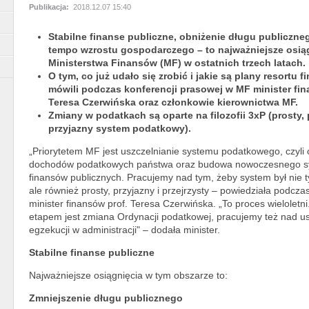
Publikacja:
2018.12.07 15:40
Stabilne finanse publiczne, obniżenie długu publiczne
tempo wzrostu gospodarczego – to najważniejsze osią
Ministerstwa Finansów (MF) w ostatnich trzech latach.
O tym, co już udało się zrobić i jakie są plany resortu f
mówili podczas konferencji prasowej w MF minister fin
Teresa Czerwińska oraz członkowie kierownictwa MF.
Zmiany w podatkach są oparte na filozofii 3xP (prosty, p
przyjazny system podatkowy).
„Priorytetem MF jest uszczelnianie systemu podatkowego, czyl
dochodów podatkowych państwa oraz budowa nowoczesnego 
finansów publicznych. Pracujemy nad tym, żeby system był nie t
ale również prosty, przyjazny i przejrzysty – powiedziała podcza
minister finansów prof. Teresa Czerwińska. „To proces wieloletn
etapem jest zmiana Ordynacji podatkowej, pracujemy też nad u
egzekucji w administracji" – dodała minister.
Stabilne finanse publiczne
Najważniejsze osiągnięcia w tym obszarze to:
Zmniejszenie długu publicznego