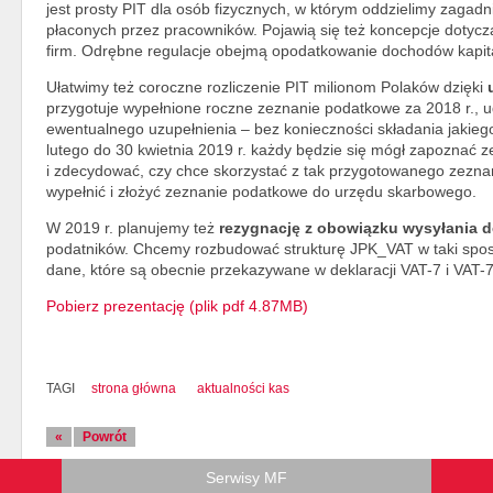
jest prosty PIT dla osób fizycznych, w którym oddzielimy zaga
płaconych przez pracowników. Pojawią się też koncepcje dotycz
firm. Odrębne regulacje obejmą opodatkowanie dochodów kap
Ułatwimy też coroczne rozliczenie PIT milionom Polaków dzięki
przygotuje wypełnione roczne zeznanie podatkowe za 2018 r., u
ewentualnego uzupełnienia – bez konieczności składania jakieg
lutego do 30 kwietnia 2019 r. każdy będzie się mógł zapoznać
i zdecydować, czy chce skorzystać z tak przygotowanego zezna
wypełnić i złożyć zeznanie podatkowe do urzędu skarbowego.
W 2019 r. planujemy też
rezygnację z obowiązku wysyłania de
podatników. Chcemy rozbudować strukturę JPK_VAT w taki sposób
dane, które są obecnie przekazywane w deklaracji VAT-7 i VAT-
Pobierz prezentację (plik pdf 4.87MB)
TAGI
strona główna
aktualności kas
«
Powrót
Serwisy MF