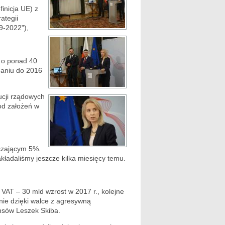
inicja UE) z
ategii
9-2022"),
 o ponad 40
naniu do 2016
ucji rządowych
od założeń w
czającym 5%.
 zakładaliśmy jeszcze kilka miesięcy temu.
 VAT – 30 mld wzrost w 2017 r., kolejne
wnie dzięki walce z agresywną
ansów Leszek Skiba.