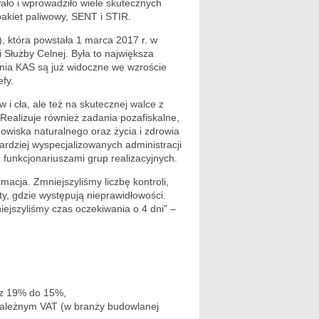
o i wprowadziło wiele skutecznych
pakiet paliwowy, SENT i STIR.
), która powstała 1 marca 2017 r. w
i Służby Celnej. Była to największa
łania KAS są już widoczne we wzroście
fy.
i cła, ale też na skutecznej walce z
Realizuje również zadania pozafiskalne,
owiska naturalnego oraz życia i zdrowia
bardziej wyspecjalizowanych administracji
z funkcjonariuszami grup realizacyjnych.
acja. Zmniejszyliśmy liczbę kontroli,
y, gdzie występują nieprawidłowości.
jszyliśmy czas oczekiwania o 4 dni" –
 z 19% do 15%,
należnym VAT (w branży budowlanej