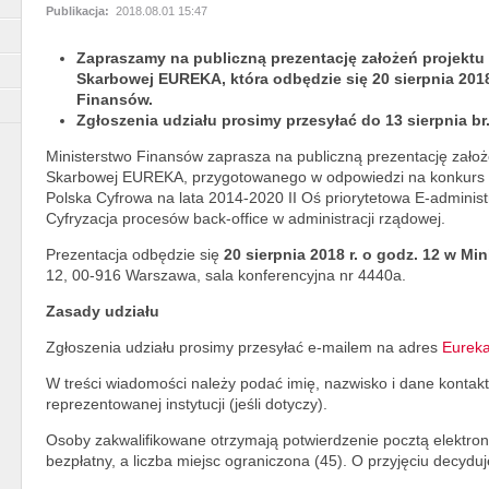
Publikacja:
2018.08.01 15:47
Zapraszamy na publiczną prezentację założeń projektu 
Skarbowej EUREKA, która odbędzie się 20 sierpnia 2018 
Finansów.
Zgłoszenia udziału prosimy przesyłać do 13 sierpnia br
Ministerstwo Finansów zaprasza na publiczną prezentację założ
Skarbowej EUREKA, przygotowanego w odpowiedzi na konkurs
Polska Cyfrowa na lata 2014-2020 II Oś priorytetowa E-administra
Cyfryzacja procesów back-office w administracji rządowej.
Prezentacja odbędzie się
20 sierpnia 2018 r. o godz. 12 w Mi
12, 00-916 Warszawa, sala konferencyjna nr 4440a.
Zasady udziału
Zgłoszenia udziału prosimy przesyłać e-mailem na adres
Eurek
W treści wiadomości należy podać imię, nazwisko i dane konta
reprezentowanej instytucji (jeśli dotyczy).
Osoby zakwalifikowane otrzymają potwierdzenie pocztą elektronic
bezpłatny, a liczba miejsc ograniczona (45). O przyjęciu decyduj