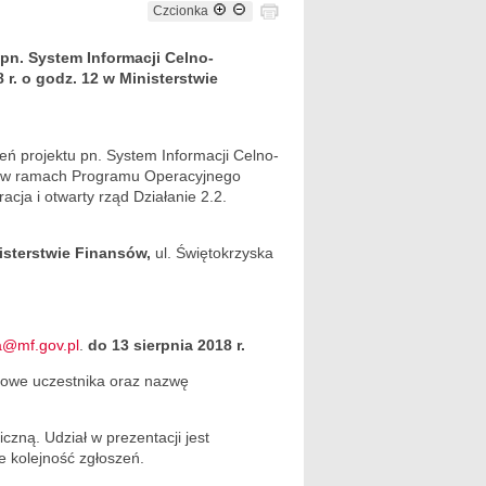
Czcionka
pn. System Informacji Celno-
r. o godz. 12 w Ministerstwie
.
eń projektu pn. System Informacji Celno-
 w ramach Programu Operacyjnego
cja i otwarty rząd Działanie 2.2.
nisterstwie Finansów,
ul. Świętokrzyska
a@mf.gov.pl
.
do 13 sierpnia 2018 r.
ktowe uczestnika oraz nazwę
zną. Udział w prezentacji jest
e kolejność zgłoszeń.