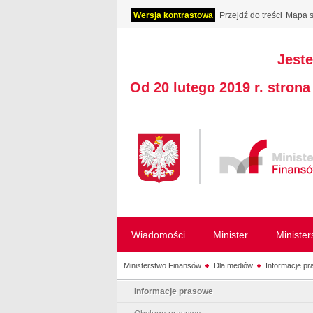
Wersja kontrastowa
Przejdź do treści
Mapa s
Jeste
Od 20 lutego 2019 r. stron
Wiadomości
Minister
Ministe
Ministerstwo Finansów
Dla mediów
Informacje p
Informacje prasowe