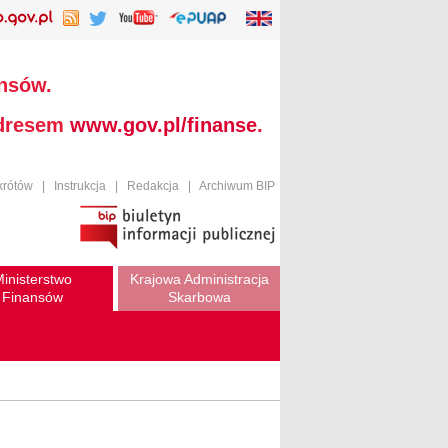
ansów.
adresem
www.gov.pl/finanse
.
krótów
|
Instrukcja
|
Redakcja
|
Archiwum BIP
inisterstwo
Krajowa Administracja
Finansów
Skarbowa