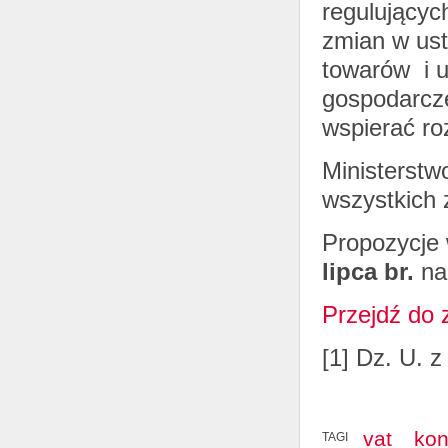
regulującyc
zmian w ust
towarów i u
gospodarcze
wspierać ro
Ministerstw
wszystkich 
Propozycje
lipca br.
na
Przejdź do 
[1] Dz. U. z
vat
kon
TAGI