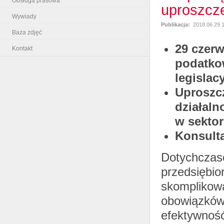
Obsługa prasowa
uproszcze
Wywiady
Publikacja:
2018.06.29 
Baza zdjęć
29 czerw
Kontakt
podatko
legislac
Uproszcz
działaln
w sektor
Konsulta
Dotychczas
przedsiębi
skomplikow
obowiązków 
efektywnoś