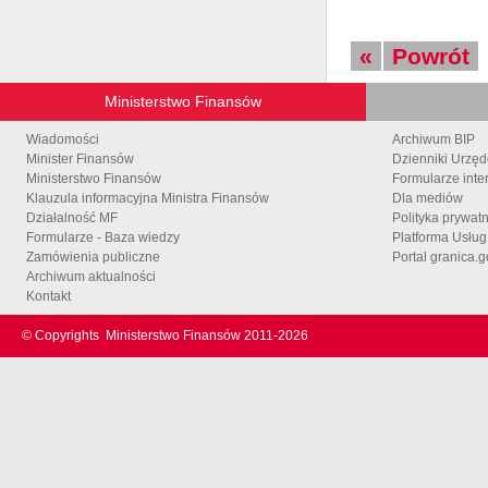
«
Powrót
Ministerstwo Finansów
Wiadomości
Archiwum BIP
Minister Finansów
Dzienniki Urzę
Ministerstwo Finansów
Formularze inte
Klauzula informacyjna Ministra Finansów
Dla mediów
Działalność MF
Polityka prywat
Formularze - Baza wiedzy
Platforma Usłu
Zamówienia publiczne
Portal granica.g
Archiwum aktualności
Kontakt
© Copyrights
Ministerstwo Finansów 2011-
2026