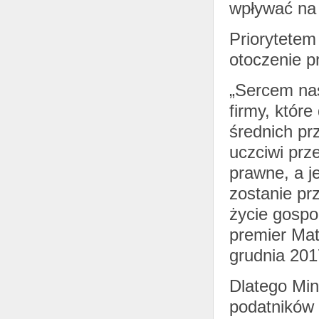
wpływać na 
Priorytetem
otoczenie p
„Sercem nasz
firmy, któr
średnich pr
uczciwi prz
prawne, a j
zostanie pr
życie gospo
premier Ma
grudnia 201
Dlatego Min
podatników 