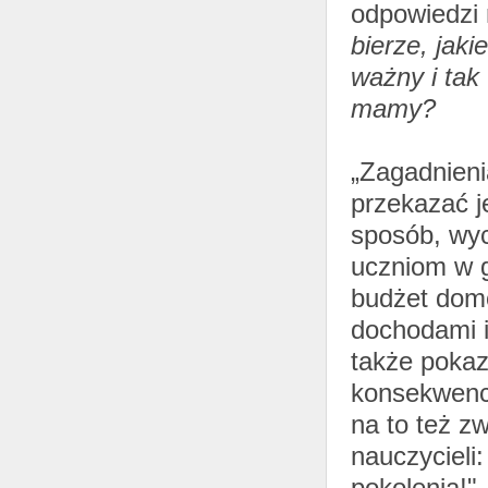
odpowiedzi 
bierze, jaki
ważny i tak
mamy?
„Zagadnieni
przekazać j
sposób, wyc
uczniom w g
budżet dom
dochodami i
także pokaz
konsekwencj
na to też 
nauczycieli
pokolenia!"