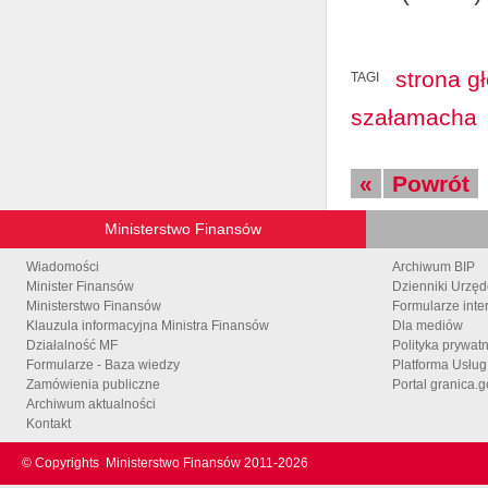
strona g
TAGI
szałamacha
«
Powrót
Ministerstwo Finansów
Wiadomości
Archiwum BIP
Minister Finansów
Dzienniki Urzę
Ministerstwo Finansów
Formularze inte
Klauzula informacyjna Ministra Finansów
Dla mediów
Działalność MF
Polityka prywat
Formularze - Baza wiedzy
Platforma Usłu
Zamówienia publiczne
Portal granica.g
Archiwum aktualności
Kontakt
© Copyrights
Ministerstwo Finansów 2011-
2026