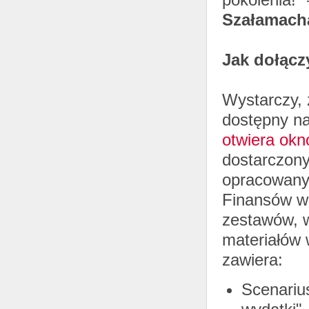
Szałamach
Jak dołąc
Wystarczy, 
dostępny na
otwiera okn
dostarczony
opracowanyc
Finansów w
zestawów, w
materiałów 
zawiera:
Scenarius