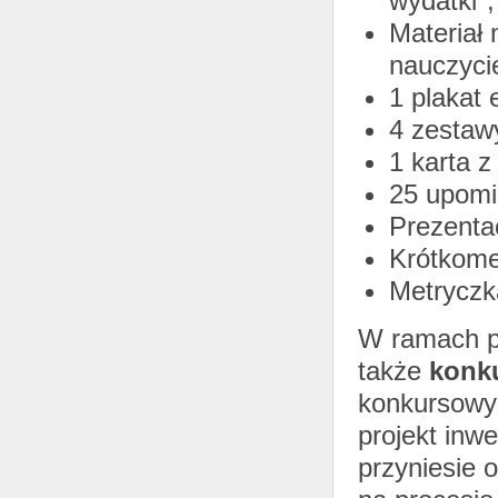
wydatki",
Materiał 
nauczycie
1 plakat 
4 zestawy
1 karta z
25 upomi
Prezentac
Krótkome
Metryczka
W ramach p
także
konk
konkursowy
projekt inw
przyniesie 