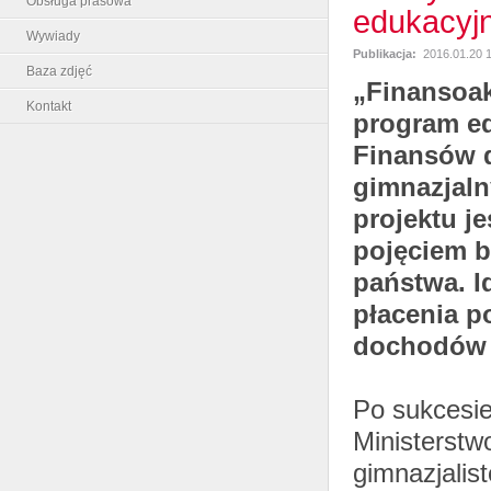
Obsługa prasowa
edukacyj
Wywiady
Publikacja:
2016.01.20 
Baza zdjęć
„Finansoak
Kontakt
program ed
Finansów d
gimnazjal
projektu j
pojęciem b
państwa. I
płacenia p
dochodów 
Po sukcesie 
Ministerstw
gimnazjali