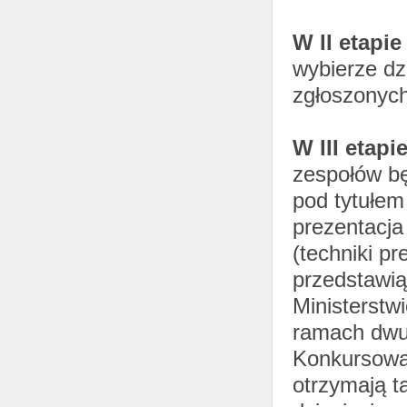
W II etapie
wybierze dz
zgłoszonych 
W III etapi
zespołów bę
pod tytułem
prezentacja
(techniki pr
przedstawią
Ministerstw
ramach dwu
Konkursowa 
otrzymają t