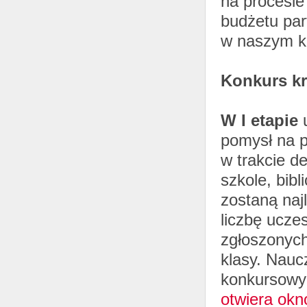
na procesie
budżetu par
w naszym kr
Konkurs kr
W I etapie
u
pomysł na pr
w trakcie d
szkole, bib
zostaną naj
liczbę ucze
zgłoszonych 
klasy. Nauc
konkursowy
otwiera okn