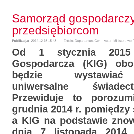
Samorząd gospodarczy
przedsiębiorcom
Publikacja:
2014.12.15 15:43
Źródło: Departament Ceł
Autor: Ministerstwo
Od 1 stycznia 2015
Gospodarcza (KIG) ob
będzie wystawiać 
uniwersalne świadec
Przewiduje to porozum
grudnia 2014 r. pomiędzy
a KIG na podstawie zno
dnia 7 listopada 2014