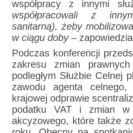
współpracy z innymi sł
współpracowali z innym
sanitarną), żeby mobilizow
w ciągu doby
– zapowiedział
Podczas konferencji przeds
zakresu zmian prawnych
podległym Służbie Celnej p
zawodu agenta celnego, 
krajowej odprawie scentral
podatku VAT i zmian w 
akcyzowego, które także 
roku. Obecny na spotkaniu