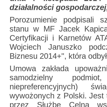
działalności gospodarczej
Porozumienie podpisali s
stanu w MF Jacek Kapica o
Certyfikacji i Karnetów A
Wojciech Januszko podcz
Biznesu 2014+", która odbył
Umowa zakłada upoważni
samodzielny podmiot,
niepreferencyjnych) św
wywożonych z Polski. Jest 
przez Służbę Celną wspi