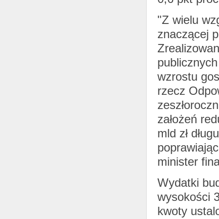
"Z wielu wz
znaczącej p
Zrealizowan
publicznych
wzrostu gos
rzecz Odpow
zeszłoroczn
założeń red
mld zł dług
poprawiając
minister fi
Wydatki bud
wysokości 3
kwoty ustal