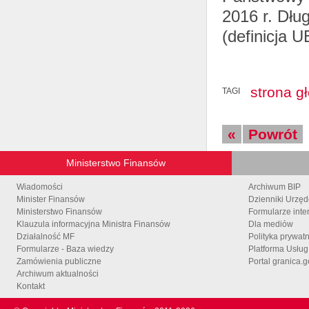
2016 r. Dłu
(definicja U
strona g
TAGI
«
Powrót
Ministerstwo Finansów
Wiadomości
Archiwum BIP
Minister Finansów
Dzienniki Urzę
Ministerstwo Finansów
Formularze inte
Klauzula informacyjna Ministra Finansów
Dla mediów
Działalność MF
Polityka prywat
Formularze - Baza wiedzy
Platforma Usłu
Zamówienia publiczne
Portal granica.g
Archiwum aktualności
Kontakt