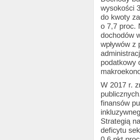
wysokości 3
do kwoty za
o 7,7 proc.
dochodów wp
wpływów z p
administrac
podatkowy o
makroekono
W 2017 r. z
publicznych
finansów pu
inkluzywneg
Strategią n
deficytu se
0,6 pkt pro