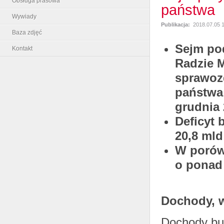
Obsługa prasowa
państwa
Wywiady
Publikacja:
2018.07.05 
Baza zdjęć
Sejm pod
Kontakt
Radzie M
sprawoz
państwa 
grudnia 
Deficyt 
20,8 mld
W porów
o ponad 
Dochody, w
Dochody bud