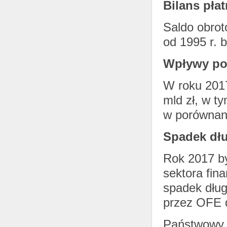
Bilans płat
Saldo obrot
od 1995 r. 
Wpływy po
W roku 201
mld zł, w t
w porównani
Spadek dł
Rok 2017 b
sektora fin
spadek dług
przez OFE 
Państwowy d