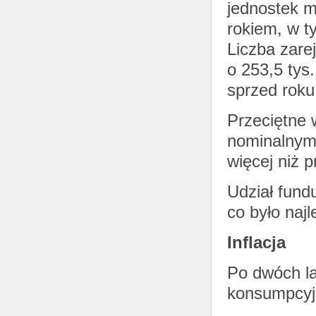
jednostek m
rokiem, w t
Liczba zare
o 253,5 tys
sprzed roku
Przeciętne 
nominalnym z
więcej niż p
Udział fun
co było naj
Inflacja
Po dwóch la
konsumpcyj