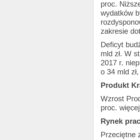
proc. Niższ
wydatków b
rozdyspono
zakresie do
Deficyt bud
mld zł. W s
2017 r. nie
o 34 mld zł, 
Produkt Kr
Wzrost Prod
proc. więcej
Rynek pra
Przeciętne 