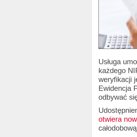
Usługa umo
każdego NI
weryfikacji
Ewidencja P
odbywać się
Udostępnien
otwiera now
całodobową