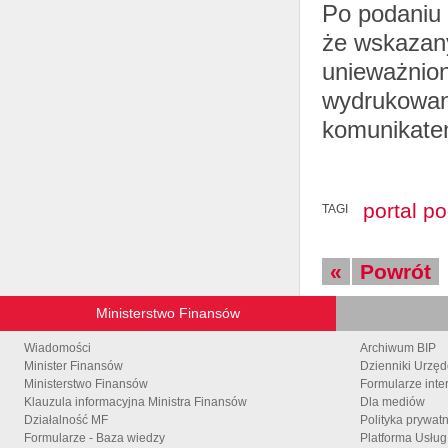
Po podaniu 
że wskazany
unieważnion
wydrukowani
komunikate
portal p
TAGI
«
Powrót
Ministerstwo Finansów
Wiadomości
Archiwum BIP
Minister Finansów
Dzienniki Urzę
Ministerstwo Finansów
Formularze inte
Klauzula informacyjna Ministra Finansów
Dla mediów
Działalność MF
Polityka prywat
Formularze - Baza wiedzy
Platforma Usłu