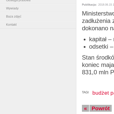
Obsługa prasowa
Publikacja:
2018.06.15 
Wywiady
Ministerstw
Baza zdjęć
zadłużenia 
Kontakt
dokonano na
kapitał 
odsetki 
Stan środk
koniec maja
831,0 mln 
budżet 
TAGI
«
Powrót