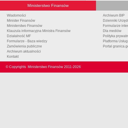
Ministerstwo Finansów
Wiadomości
Archiwum BIP
Minister Finansów
Dzienniki Urzę
Ministerstwo Finansów
Formularze inte
Klauzula informacyjna Ministra Finansów
Dla mediów
Działalność MF
Polityka prywat
Formularze - Baza wiedzy
Platforma Usłu
Zamówienia publiczne
Portal granica.g
Archiwum aktualności
Kontakt
© Copyrights
Ministerstwo Finansów 2011-
2026