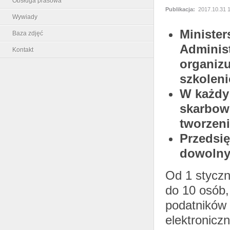
Obsługa prasowa
Publikacja:
2017.10.31 
Wywiady
Ministe
Baza zdjęć
Adminis
Kontakt
organizu
szkoleni
W każdy 
skarbow
tworzeni
Przedsię
dowolny
Od 1 styczn
do 10 osób,
podatników 
elektronicz