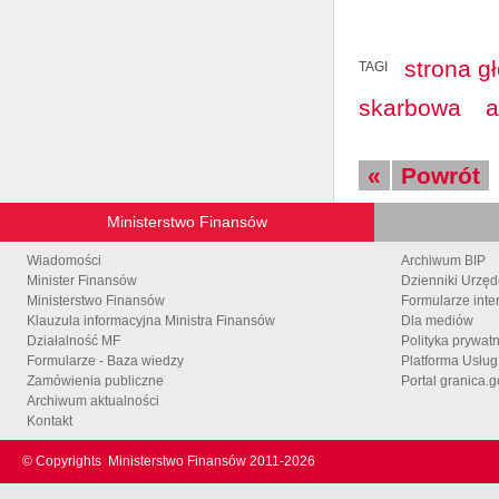
strona g
TAGI
skarbowa
a
«
Powrót
Ministerstwo Finansów
Wiadomości
Archiwum BIP
Minister Finansów
Dzienniki Urzę
Ministerstwo Finansów
Formularze inte
Klauzula informacyjna Ministra Finansów
Dla mediów
Działalność MF
Polityka prywat
Formularze - Baza wiedzy
Platforma Usłu
Zamówienia publiczne
Portal granica.g
Archiwum aktualności
Kontakt
© Copyrights
Ministerstwo Finansów 2011-
2026