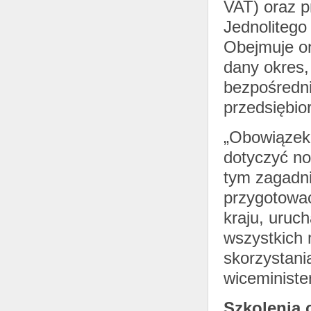
VAT) oraz pr
Jednolitego
Obejmuje on
dany okres,
bezpośredn
przedsiębio
„Obowiązek
dotyczyć no
tym zagadn
przygotować
kraju, uruc
wszystkich 
skorzystan
wiceministe
Szkolenia 