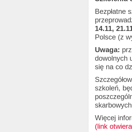
Bezpłatne s
przeprowad
14.11, 21.1
Polsce (z w
Uwaga:
prz
dowolnych u
się na co dz
Szczegółowe
szkoleń, bę
poszczególn
skarbowych
Więcej info
(link otwie