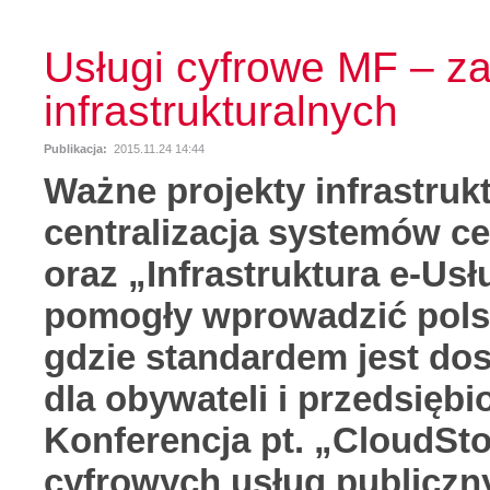
Usługi cyfrowe MF – z
infrastrukturalnych
Publikacja:
2015.11.24 14:44
Ważne projekty infrastrukt
centralizacja systemów c
oraz „Infrastruktura e-Us
pomogły wprowadzić polsk
gdzie standardem jest do
dla obywateli i przedsięb
Konferencja pt. „CloudSt
cyfrowych usług publiczn