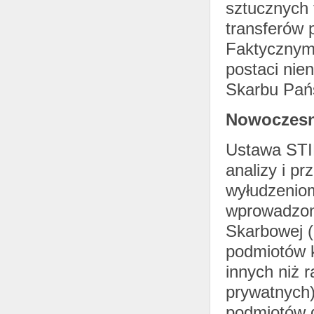
sztucznych 
transferów 
Faktycznym 
postaci nie
Skarbu Pań
Nowoczesn
Ustawa STI
analizy i p
wyłudzenio
wprowadzony
Skarbowej (
podmiotów k
innych niż 
prywatnych)
podmiotów 