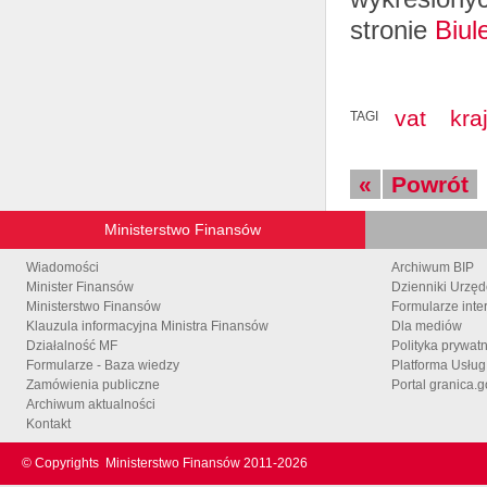
stronie
Biul
vat
kra
TAGI
«
Powrót
Ministerstwo Finansów
Wiadomości
Archiwum BIP
Minister Finansów
Dzienniki Urzę
Ministerstwo Finansów
Formularze inte
Klauzula informacyjna Ministra Finansów
Dla mediów
Działalność MF
Polityka prywat
Formularze - Baza wiedzy
Platforma Usłu
Zamówienia publiczne
Portal granica.g
Archiwum aktualności
Kontakt
© Copyrights
Ministerstwo Finansów 2011-
2026