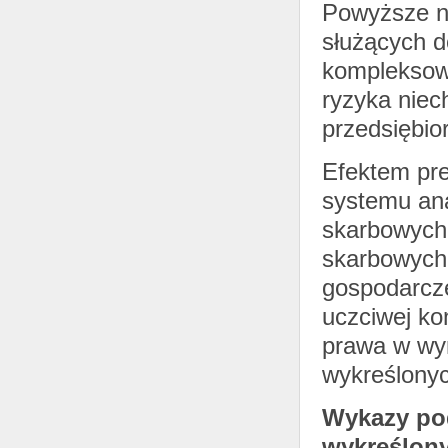
Powyższe n
służących d
kompleksowa
ryzyka niec
przedsiębio
Efektem pr
systemu ana
skarbowych 
skarbowych
gospodarcze
uczciwej ko
prawa w wyn
wykreślonyc
Wykazy po
wykreślony