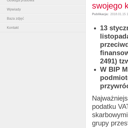
Obsługa prasowa
swojego 
Wywiady
Publikacja:
2018.01.15 
Baza zdjęć
13 stycz
Kontakt
listopad
przeciwd
finanso
2491) tz
W BIP M
podmiot
przywróc
Najważniejs
podatku VAT
skarbowymi
grupy przes