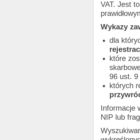
VAT. Jest t
prawidłowy
Wykazy zaw
dla któr
rejestrac
które zos
skarboweg
96 ust. 9
których r
przywró
Informacje
NIP lub fr
Wyszukiwar
wykreślonyc