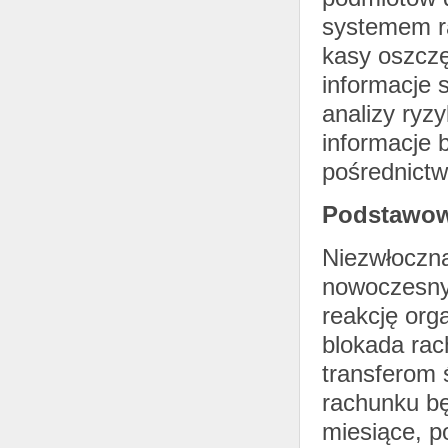
systemem r
kasy oszcz
informacje 
analizy ryz
informacje 
pośrednictw
Podstawow
Niezwłoczn
nowoczesny
reakcję or
blokada rac
transferom
rachunku bę
miesiące, p