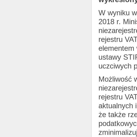
W wyniku we
2018 r. Min
niezarejest
rejestru VAT
elementem 
ustawy STIR
uczciwych 
Możliwość w
niezarejest
rejestru VAT
aktualnych 
że także rz
podatkowych
zminimalizu