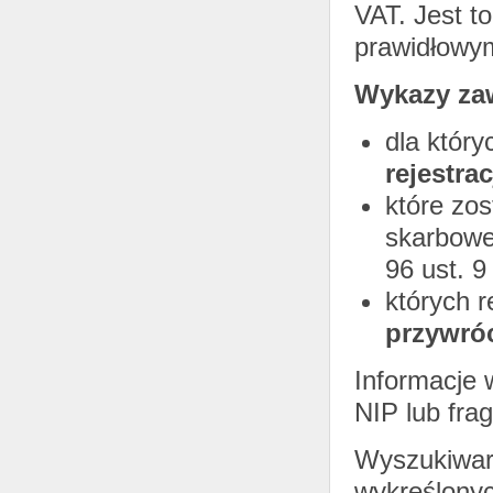
VAT. Jest t
prawidłowy
Wykazy zaw
dla któr
rejestrac
które zos
skarboweg
96 ust. 9
których r
przywró
Informacje
NIP lub fr
Wyszukiwar
wykreślonyc