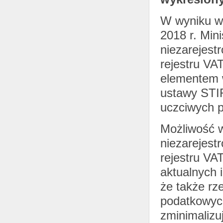
W wyniku we
2018 r. Min
niezarejest
rejestru VAT
elementem 
ustawy STIR
uczciwych 
Możliwość w
niezarejest
rejestru VAT
aktualnych 
że także rz
podatkowych
zminimalizu