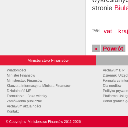
stronie
Biul
vat
kra
TAGI
«
Powrót
Ministerstwo Finansów
Wiadomości
Archiwum BIP
Minister Finansów
Dzienniki Urzę
Ministerstwo Finansów
Formularze inte
Klauzula informacyjna Ministra Finansów
Dla mediów
Działalność MF
Polityka prywat
Formularze - Baza wiedzy
Platforma Usłu
Zamówienia publiczne
Portal granica.g
Archiwum aktualności
Kontakt
© Copyrights
Ministerstwo Finansów 2011-
2026