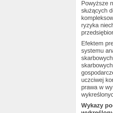
Powyższe n
służących d
kompleksowa
ryzyka niec
przedsiębio
Efektem pr
systemu ana
skarbowych 
skarbowych
gospodarcze
uczciwej ko
prawa w wyn
wykreślonyc
Wykazy po
wykreślony