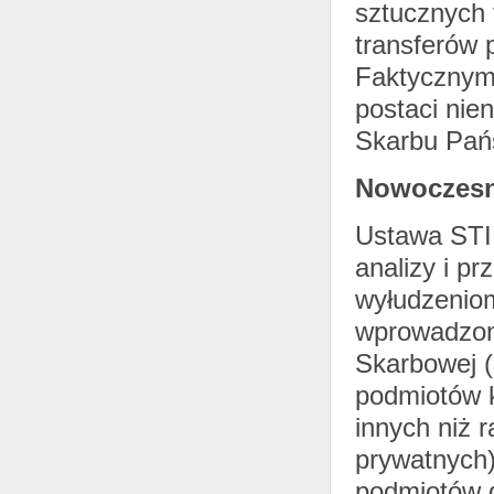
sztucznych 
transferów 
Faktycznym 
postaci nie
Skarbu Pań
Nowoczesn
Ustawa STI
analizy i p
wyłudzenio
wprowadzony
Skarbowej (
podmiotów k
innych niż 
prywatnych)
podmiotów 