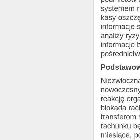
systemem r
kasy oszcz
informacje 
analizy ryz
informacje 
pośrednictw
Podstawow
Niezwłoczn
nowoczesny
reakcję or
blokada rac
transferom
rachunku bę
miesiące, p