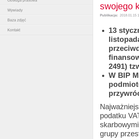
Obsługa prasowa
swojego 
Wywiady
Publikacja:
2018.01.15 
Baza zdjęć
13 stycz
Kontakt
listopad
przeciwd
finanso
2491) tz
W BIP M
podmiot
przywróc
Najważniejs
podatku VAT
skarbowymi
grupy przes