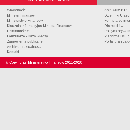
Wiadomości
Archiwum BIP
Minister Finansów
Dzienniki Urzę
Ministerstwo Finansów
Formularze inte
Klauzula informacyjna Ministra Finansów
Dla mediów
Działalność MF
Polityka prywat
Formularze - Baza wiedzy
Platforma Usłu
Zamówienia publiczne
Portal granica.g
Archiwum aktualności
Kontakt
© Copyrights
Ministerstwo Finansów 2011-
2026