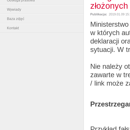
Obsługa prasowa
złożonych 
Wywiady
Publikacja:
2019.01.09 15
Baza zdjęć
Ministerstwo
Kontakt
w których aut
deklaracji o
sytuacji. W t
Nie należy ot
zawarte w tr
/ link może 
Przestrzega
Przykład fał