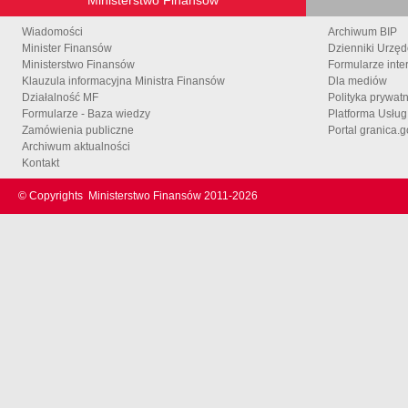
Wiadomości
Archiwum BIP
Minister Finansów
Dzienniki Urzę
Ministerstwo Finansów
Formularze inte
Klauzula informacyjna Ministra Finansów
Dla mediów
Działalność MF
Polityka prywat
Formularze - Baza wiedzy
Platforma Usłu
Zamówienia publiczne
Portal granica.g
Archiwum aktualności
Kontakt
© Copyrights
Ministerstwo Finansów 2011-
2026