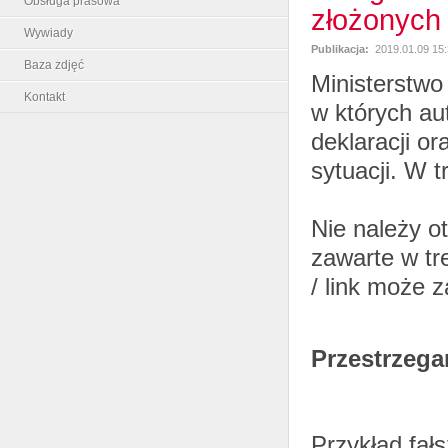
Obsługa prasowa
złożonych 
Wywiady
Publikacja:
2019.01.09 15
Baza zdjęć
Ministerstwo
Kontakt
w których aut
deklaracji o
sytuacji. W t
Nie należy ot
zawarte w tr
/ link może 
Przestrzega
Przykład fał