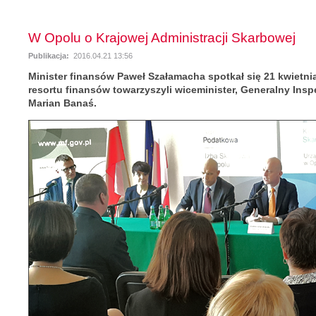
W Opolu o Krajowej Administracji Skarbowej
Publikacja:
2016.04.21 13:56
Minister finansów Paweł Szałamacha spotkał się 21 kwietnia
resortu finansów towarzyszyli wiceminister, Generalny Insp
Marian Banaś.