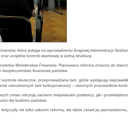
 Finansów, która polega na wprowadzeniu Krajowej Administracji Skarb
 oraz urzędów kontroli skarbowej w jedną strukturę.
iorytetów Ministerstwa Finansów. Planowana reforma zmierza do stworze
 o bezpieczeństwo finansowe państwa.
kontrole skuteczne, przeprowadzane tam, gdzie występują nieprawid
nie zatrudnionych tam funkcjonariuszy – obecnych pracowników kontrol
ch zmian odczują zarówno indywidualni podatnicy, jak i przedsiębiors
ności dla budżetu państwa.
e dotyczyły nie tylko założeń reformy, ale także zasad jej wprowadzenia