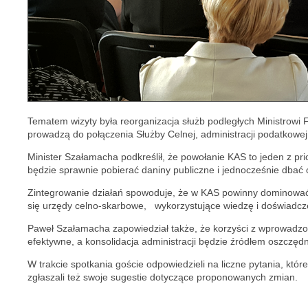
Tematem wizyty była reorganizacja służb podległych Ministrowi
prowadzą do połączenia Służby Celnej, administracji podatkowej
Minister Szałamacha podkreślił, że powołanie KAS to jeden z pr
będzie sprawnie pobierać daniny publiczne i jednocześnie dbać
Zintegrowanie działań spowoduje, że w KAS powinny dominować 
się urzędy celno-skarbowe, wykorzystujące wiedzę i doświadcze
Paweł Szałamacha zapowiedział także, że korzyści z wprowadzony
efektywne, a konsolidacja administracji będzie źródłem oszczęd
W trakcie spotkania goście odpowiedzieli na liczne pytania, któr
zgłaszali też swoje sugestie dotyczące proponowanych zmian.