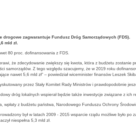
cje drogowe zagwarantuje Fundusz Dróg Samorządowych (FDS).
6 mld zł.
wet 80 proc. dofinansowania z FDS.
i, że zdecydowanie zwiększy się kwota, która z budżetu zostanie pr
wości samorządów. Z tego względu szacujemy, że w 2019 roku dofinanso
ące nawet 5,6 mld zł" – powiedział wiceminister finansów Leszek Skib
skutowany przez Stały Komitet Rady Ministrów i prawdopodobnie jeszc
owy dróg lokalnych wspierał będzie także inwestycje związane z ich
twa, wpłaty z budżetu państwa, Narodowego Funduszu Ochrony Środow
owadzony był w latach 2009 - 2015 wsparcie rządu możliwe było po 
czył niespełna 5,3 mld zł.