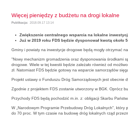
Więcej pieniędzy z budżetu na drogi lokalne
Publikacja:
2018.09.17 13:14
Zwiększenie centralnego wsparcia na lokalne inwesty
Już w 2019 roku FDS będzie dysponował kwotą około 5,
Gminy i powiaty na inwestycje drogowe będą mogły otrzymać na
"Nowy mechanizm gromadzenia oraz dysponowania środkami spraw
drogowe. Wiele w tej kwestii będzie zależało również od możli
zł. Natomiast FDS będzie gotowy na wsparcie samorządów sięgaj
Projekt ustawy o Funduszu Dróg Samorządowych jest obecnie dy
Zgodnie z projektem FDS zostanie utworzony w BGK. Oprócz bud
Przychody FDS będą pochodzić m.in. z: obligacji Skarbu Pańs
W „Narodowym Programie Przebudowy Dróg Lokalnych", który pr
do 70 proc. W tym czasie na budowę dróg lokalnych rząd przezna