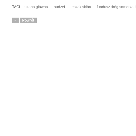
TAGI
strona główna
budżet
leszek skiba
fundusz dróg samorzą
«
Powrót