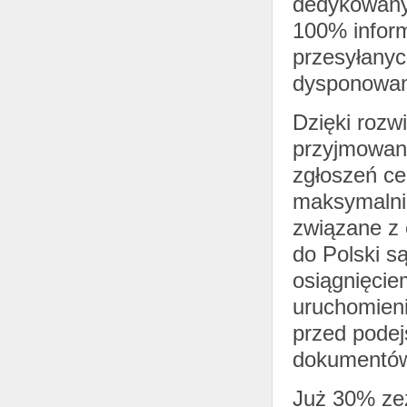
dedykowany 
100% inform
przesyłanyc
dysponowan
Dzięki rozw
przyjmowany
zgłoszeń ce
maksymalnie
związane z
do Polski s
osiągnięcie
uruchomieni
przed podej
dokumentów 
Już 30% ze