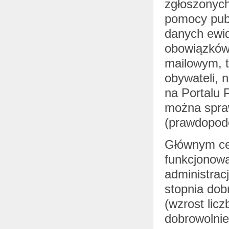
zgłoszonych
pomocy publ
danych ewi
obowiązków
mailowym, 
obywateli, 
na Portalu 
można spra
(prawdopod
Głównym cel
funkcjonow
administracj
stopnia do
(wzrost lic
dobrowolnie