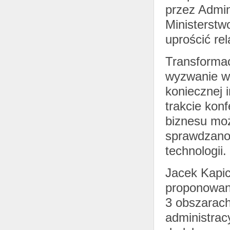
przez Admi
Ministerstw
uprościć re
Transformac
wyzwanie w
koniecznej 
trakcie kon
biznesu moż
sprawdzano
technologii.
Jacek Kapic
proponowan
3 obszarach
administrac