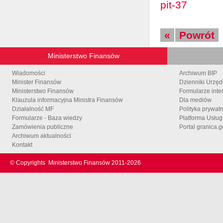
pit-37
«
Powrót
Ministerstwo Finansów
Wiadomości
Archiwum BIP
Minister Finansów
Dzienniki Urzę
Ministerstwo Finansów
Formularze inte
Klauzula informacyjna Ministra Finansów
Dla mediów
Działalność MF
Polityka prywat
Formularze - Baza wiedzy
Platforma Usłu
Zamówienia publiczne
Portal granica.g
Archiwum aktualności
Kontakt
© Copyrights
Ministerstwo Finansów 2011-
2026