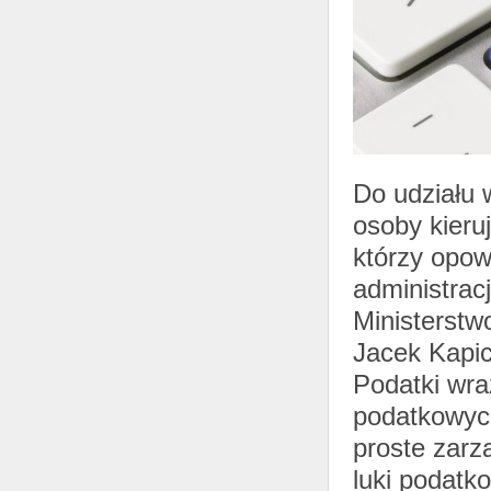
Do udziału w
osoby kieru
którzy opowi
administracj
Ministerstw
Jacek Kapic
Podatki wra
podatkowych
proste zarz
luki podatk