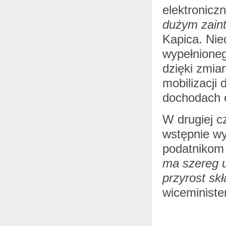
elektronicz
dużym zain
Kapica. Nie
wypełnione
dzięki zmia
mobilizacji
dochodach 
W drugiej c
wstępnie wy
podatnikom
ma szereg u
przyrost sk
wiceminister