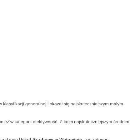
w klasyfikacji generalnej i okazał się najskuteczniejszym małym
wnież w kategorii efektywność. Z kolei najskuteczniejszym średnim
agrodzono
Urząd Skarbowy w Wołominie
, a w kategorii