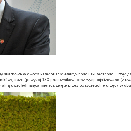
rzędy skarbowe w dwóch kategoriach: efektywność i skuteczność. Urzęd
wników), duże (powyżej 130 pracowników) oraz wyspecjalizowane (z u
neralną uwzględniającą miejsca zajęte przez poszczególne urzędy w obu