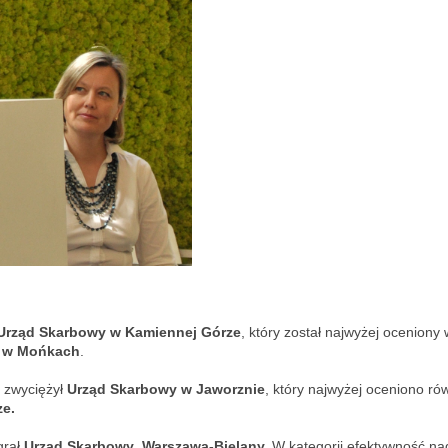
Urząd Skarbowy w Kamiennej Górze
, który został najwyżej oceniony 
 w Mońkach
.
 zwyciężył
Urząd Skarbowy w Jaworznie
, który najwyżej oceniono ró
ze.
grał
Urząd Skarbowy Warszawa-Bielany.
W kategorii efektywność n