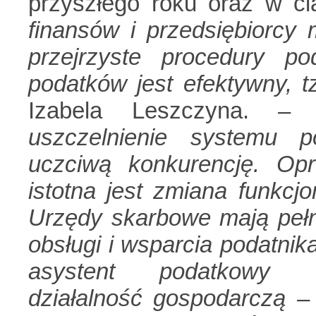
przyszłego roku oraz w ci
finansów i przedsiębiorcy 
przejrzyste procedury p
podatków jest efektywny, tz
Izabela Leszczyna. 
uszczelnienie systemu 
uczciwą konkurencję. Op
istotna jest zmiana funkcj
Urzędy skarbowe mają pełn
obsługi i wsparcia podatni
asystent podatkowy d
działalność gospodarczą
– 