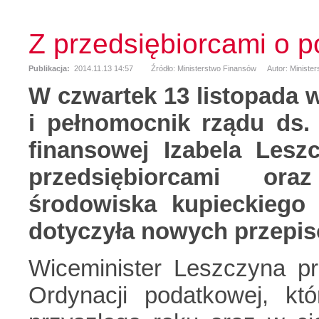
Z przedsiębiorcami o 
Publikacja:
2014.11.13 14:57
Źródło: Ministerstwo Finansów
Autor: Ministe
W czwartek 13 listopada 
i pełnomocnik rządu ds. 
finansowej Izabela Lesz
przedsiębiorcami oraz
środowiska kupieckiego 
dotyczyła nowych przepi
Wiceminister Leszczyna pr
Ordynacji podatkowej, k