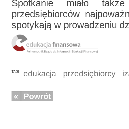
Spotkanie miało takż
przedsiębiorców najpoważn
spotykają w prowadzeniu dz
edukacja
przedsiębiorcy
i
TAGI
«
Powrót