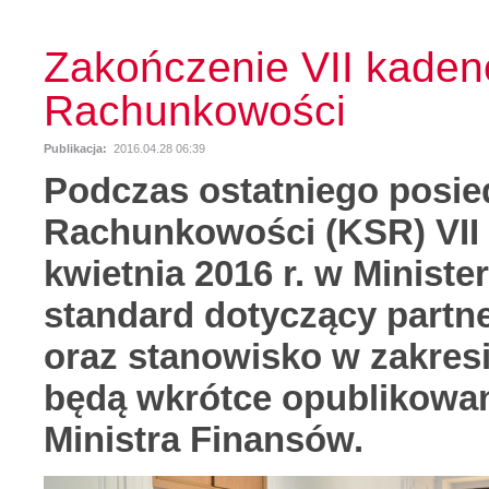
Zakończenie VII kaden
Rachunkowości
Publikacja:
2016.04.28 06:39
Podczas ostatniego posi
Rachunkowości (KSR) VII k
kwietnia 2016 r. w Minist
standard dotyczący partn
oraz stanowisko w zakresi
będą wkrótce opublikowa
Ministra Finansów.