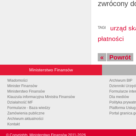
zwrócony d
urząd s
TAGI
płatności
«
Powrót
Ministerstwo Finansów
Wiadomości
Archiwum BIP
Minister Finansów
Dzienniki Urzę
Ministerstwo Finansów
Formularze inte
Klauzula informacyjna Ministra Finansów
Dla mediów
Działalność MF
Polityka prywat
Formularze - Baza wiedzy
Platforma Usłu
Zamówienia publiczne
Portal granica.g
Archiwum aktualności
Kontakt
© Copyrights
Ministerstwo Finansów 2011-
2026