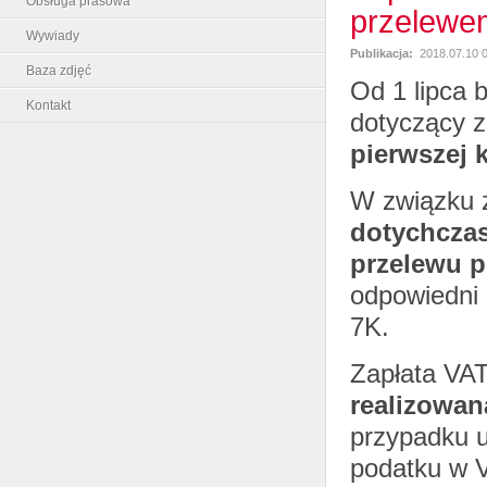
Obsługa prasowa
przelewe
Wywiady
Publikacja:
2018.07.10 
Baza zdjęć
Od 1 lipca 
Kontakt
dotyczący 
pierwszej 
W związku 
dotychczas
przelewu 
odpowiedni 
7K.
Zapłata VA
realizowan
przypadku u
podatku w V