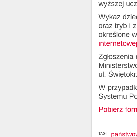
wyższej ucze
Wykaz dzie
oraz tryb i
określone 
internetowe
Zgłoszenia 
Ministerst
ul. Świętok
W przypadk
Systemu Pod
Pobierz for
państwow
TAGI