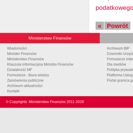
podatkoweg
«
Powrót
Ministerstwo Finansów
Wiadomości
Archiwum BIP
Minister Finansów
Dzienniki Urzę
Ministerstwo Finansów
Formularze inte
Klauzula informacyjna Ministra Finansów
Dla mediów
Działalność MF
Polityka prywat
Formularze - Baza wiedzy
Platforma Usłu
Zamówienia publiczne
Portal granica.g
Archiwum aktualności
Kontakt
© Copyrights
Ministerstwo Finansów 2011-
2026