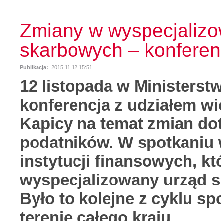
Zmiany w wyspecjaliz
skarbowych – konfere
Publikacja:
2015.11.12 15:51
12 listopada w Ministerst
konferencja z udziałem wi
Kapicy na temat zmian do
podatników. W spotkaniu w
instytucji finansowych, k
wyspecjalizowany urząd s
Było to kolejne z cyklu s
terenie całego kraju
.