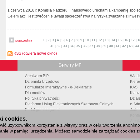
1 czerwca 2018 r. Komisja Nadzoru Finansowego uruchamia kampanię społecz
Celem akcji jest zwrócenie uwagi społeczeństwa na ryzyka związane z inwest
1
|
2
|
3
|
4
|
5
|
6
|
7
|
8
|
9
|
10
|
11
|
12
|
13
|
14
|
15
|
16
|
17
|
1
poprzednia
31
|
32
|
33
|
34
|
35
|
36
|
37
|
38
|
39
|
40
|
41
|
42
|
43
|
44
RSS
(otwiera nowe okno)
Serwisy MF
Archiwum BIP
Wiad
Dzienniki Urzędowe
Kiero
Formularze interaktywne - e-Deklaracje
KAS
Dla mediów
Klauz
Polityka prywatności
Dział
Platforma Usług Elektronicznych Skarbowo-Celnych
e-Adm
Portal granica.gov.pl
Jedno
Konta
i cookies.
Archi
ić użytkownikom korzystanie z witryny oraz w celu tworzenia anonimowy
isanie w pamięci urządzenia. Możesz samodzielnie zarządzać cookies zm
6