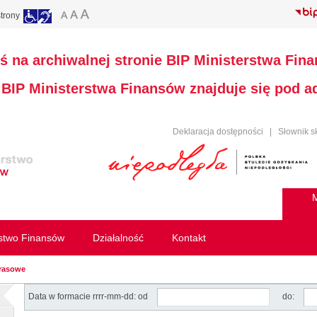
trony
ś na archiwalnej stronie BIP Ministerstwa Fin
a BIP Ministerstwa Finansów znajduje się pod 
Deklaracja dostępności
|
Słownik s
M
rstwo Finansów
Działalność
Kontakt
prasowe
Data w formacie rrrr-mm-dd: od
do: