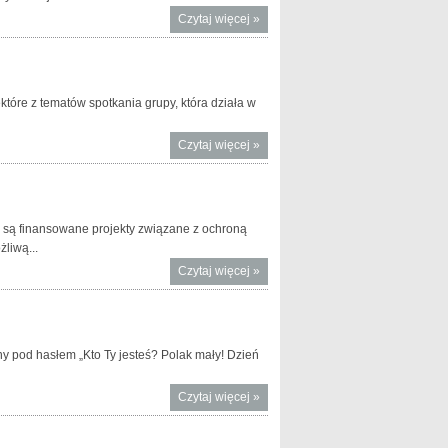
Czytaj więcej
o Bank
»
Światowy
przyjął
Strategię
Partnerstwa
tóre z tematów spotkania grupy, która działa w
dla Polski
na lata
Czytaj więcej
o
»
2019-2024
Spotkanie
grupy w
ramach
AIIB
h są finansowane projekty związane z ochroną
liwą...
Czytaj więcej
o
»
Moody’s
chwali
polskie
zielone
ny pod hasłem „Kto Ty jesteś? Polak mały! Dzień
obligacje
Czytaj więcej
o MF na
»
Dniu
Dziecka