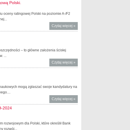
ową Polski.
iu oceny ratingowej Polski na poziomie A-/F2
ej...
Czytaj więcej
o Agencja
»
ratingowa
FITCH
potwierdziła
dotychczasową
szczędności – to główne założenia ścisłej
ocenę
 ...
ratingową
Czytaj więcej
o Mniej
»
Polski.
biurokracji w
samorządach
 naukowych mogą zgłaszać swoje kandydatury na
ego....
Czytaj więcej
o Zgłoszenia
»
do komisji
19-2024
egzaminacyjnej
ds. doradztwa
podatkowego
rozwojowym dla Polski, które określił Bank
y rozwój...