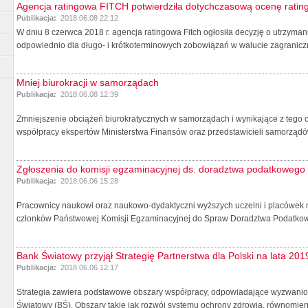
Agencja ratingowa FITCH potwierdziła dotychczasową ocenę rating
Publikacja:
2018.06.08 22:12
W dniu 8 czerwca 2018 r. agencja ratingowa Fitch ogłosiła decyzję o utrzyman
odpowiednio dla długo- i krótkoterminowych zobowiązań w walucie zagraniczn
Mniej biurokracji w samorządach
Publikacja:
2018.06.08 12:39
Zmniejszenie obciążeń biurokratycznych w samorządach i wynikające z tego o
współpracy ekspertów Ministerstwa Finansów oraz przedstawicieli samorządów.
Zgłoszenia do komisji egzaminacyjnej ds. doradztwa podatkowego
Publikacja:
2018.06.06 15:28
Pracownicy naukowi oraz naukowo-dydaktyczni wyższych uczelni i placówek
członków Państwowej Komisji Egzaminacyjnej do Spraw Doradztwa Podatkow
Bank Światowy przyjął Strategię Partnerstwa dla Polski na lata 20
Publikacja:
2018.06.06 12:17
Strategia zawiera podstawowe obszary współpracy, odpowiadające wyzwaniom 
Światowy (BŚ). Obszary takie jak rozwój systemu ochrony zdrowia, równomiern