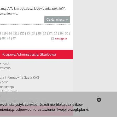
w
Kancelarii
ną „A Ty kim będziesz, kiedy bańka pęknie?".
Premiera
owaniem w...
Czytaj więcej
o A Ty kim
»
będziesz,
kiedy
22
8
|
19
|
20
|
21
|
|
23
|
24
|
25
|
26
|
27
|
28
|
29
|
30
|
bańka
|
45
|
46
|
47
następna
pęknie.
Kampania
społeczna
Krajowa Administracja Skarbowa
KNF
omości
wnictwo
ula informacyjna Szefa KAS
alność
inistracja
stki podległe
kt
wum BIP MF działów AP / KS / SC
Zamknij
ch statystyk serwisu. Jeżeli nie blokujesz plików
informacj
ieniając odpowiednio ustawienia Twojej przeglądarki.
Przejdź do góry
o plikach