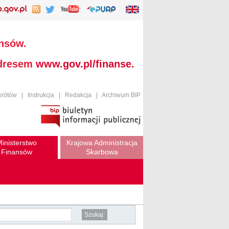
ansów.
adresem
www.gov.pl/finanse
.
krótów
|
Instrukcja
|
Redakcja
|
Archiwum BIP
inisterstwo
Krajowa Administracja
Finansów
Skarbowa