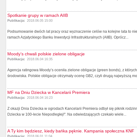
Spotkanie grupy w ramach AIIB
Publikacja:
2018.06.05 15:00
Podsumowanie dwóch lat pracy oraz wyznaczenie celów na kolejne lata to niek
ramach Azjatyckiego Banku Inwestycji Infrastrukturalnych (AIIB). Oprócz...
Moody’s chwali polskie zielone obligacje
Publikacja:
2018.06.04 16:35
Agencja ratingowa Moody’s oceniła zielone obligacje (green bonds), z któryc
środowiska. Polskie obligacje otrzymały ocenę GB2, czyli drugą najwyższą moż
MF na Dniu Dziecka w Kancelarii Premiera
Publikacja:
2018.06.04 16:23
Z okazji Dnia Dziecka w ogrodach Kancelarii Premiera odbył się piknik rodzin
Dziecka w 100-lecie Niepodległej!". Na odwiedzających czekało wiele...
A Ty kim będziesz, kiedy bańka pęknie. Kampania społeczna KNF
Publikacja:
2018.06.01 11:04