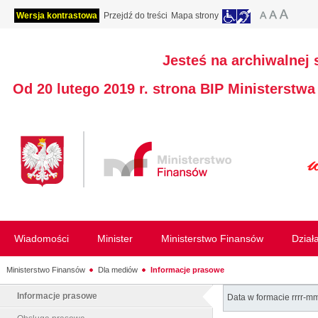
Wersja kontrastowa
Przejdź do treści
Mapa strony
Jesteś na archiwalnej 
Od 20 lutego 2019 r. strona BIP Ministerstw
Wiadomości
Minister
Ministerstwo Finansów
Dział
Ministerstwo Finansów
Dla mediów
Informacje prasowe
Informacje prasowe
Data w formacie rrrr-m