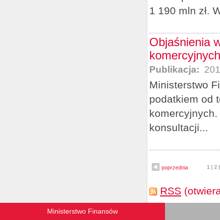
1 190 mln zł. 
Objaśnienia 
komercyjnyc
Publikacja:
201
Ministerstwo F
podatkiem od t
komercyjnych. 
konsultacji...
1
|
2
poprzednia
RSS
(otwier
Ministerstwo Finansów