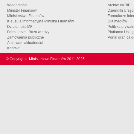
Wiadomości
Archiwum BIP
Minister Finansów
Dzienniki Urzę
Ministerstwo Finansów
Formularze inte
Klauzula informacyjna Ministra Finansów
Dla mediów
Działalność MF
Polityka prywat
Formularze - Baza wiedzy
Platforma Usłu
Zamówienia publiczne
Portal granica.g
Archiwum aktualności
Kontakt
© Copyrights
Ministerstwo Finansów 2011-
2026