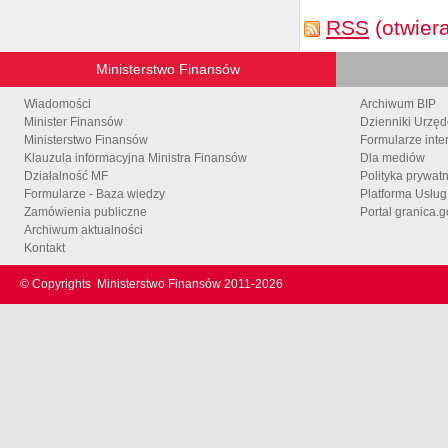
RSS
(otwier
Ministerstwo Finansów
Wiadomości
Archiwum BIP
Minister Finansów
Dzienniki Urzę
Ministerstwo Finansów
Formularze inte
Klauzula informacyjna Ministra Finansów
Dla mediów
Działalność MF
Polityka prywat
Formularze - Baza wiedzy
Platforma Usłu
Zamówienia publiczne
Portal granica.g
Archiwum aktualności
Kontakt
© Copyrights
Ministerstwo Finansów 2011-
2026