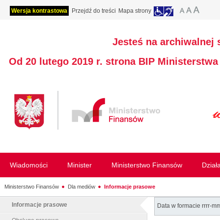
Wersja kontrastowa
Przejdź do treści
Mapa strony
Jesteś na archiwalnej 
Od 20 lutego 2019 r. strona BIP Ministerstw
Wiadomości
Minister
Ministerstwo Finansów
Dział
Ministerstwo Finansów
Dla mediów
Informacje prasowe
Informacje prasowe
Data w formacie rrrr-m