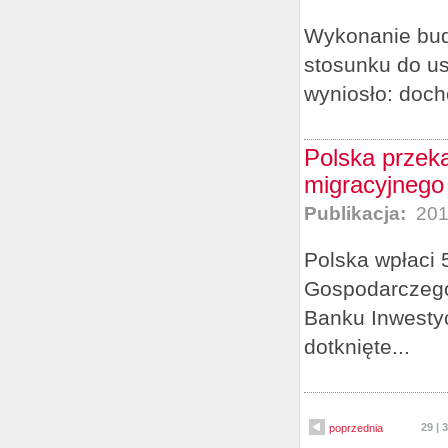
Wykonanie budż
stosunku do u
wyniosło: docho
Polska przek
migracyjnego
Publikacja:
201
Polska wpłaci 
Gospodarczego 
Banku Inwestyc
dotknięte...
29
|
3
poprzednia