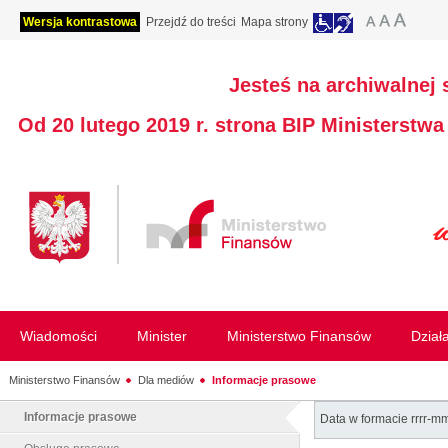
Wersja kontrastowa
Przejdź do treści
Mapa strony
Jesteś na archiwalnej 
Od 20 lutego 2019 r. strona BIP Ministerstw
Wiadomości
Minister
Ministerstwo Finansów
Dział
Ministerstwo Finansów
Dla mediów
Informacje prasowe
Informacje prasowe
Data w formacie rrrr-m