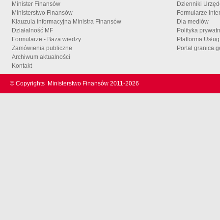
Minister Finansów
Dzienniki Urzę
Ministerstwo Finansów
Formularze inte
Klauzula informacyjna Ministra Finansów
Dla mediów
Działalność MF
Polityka prywat
Formularze - Baza wiedzy
Platforma Usłu
Zamówienia publiczne
Portal granica.g
Archiwum aktualności
Kontakt
© Copyrights
Ministerstwo Finansów 2011-
2026