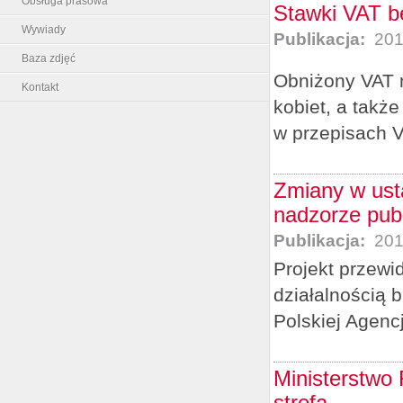
Obsługa prasowa
Stawki VAT bę
Wywiady
Publikacja:
201
Baza zdjęć
Obniżony VAT n
Kontakt
kobiet, a takż
w przepisach V
Zmiany w usta
nadzorze pub
Publikacja:
201
Projekt przewi
działalnością 
Polskiej Agenc
Ministerstwo
strefą