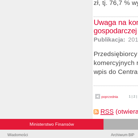
zł, tj. 76,7 % 
Uwaga na kom
gospodarczej
Publikacja:
201
Przedsiębiorcy
komercyjnych r
wpis do Central
1
|
2
|
poprzednia
RSS
(otwier
Ministerstwo Finansów
Wiadomości
Archiwum BIP