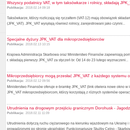
Wszyscy podatnicy VAT, w tym taksówkarze i rolnicy, składają JPK
Publikacja:
2018.02.14 09:18
Taksówkarze, którzy rozliczają się ryczałtem (VAT-12) mają obowiązek składan
(JPK_VAT). JPK_VAT wysyłają również rolnicy, zarejestrowani jako czynni...
Specjalne dyżury JPK_VAT dla mikroprzedsiębiorców
Publikacja:
2018.02.13 10:15
Krajowa Administracja Skarbowa oraz Ministerstwo Finansów zapewniają pomo
r. składają pierwszy JPK_VAT za styczeń br. Od 14 do 23 lutego wyznaczeni...
Mikroprzedsiębiorcy mogą przesłać JPK_VAT z każdego systemu 
Publikacja:
2018.02.12 09:56
Ministerstwo Finansów oferuje e-bramkę JPK_VAT (link otwiera nowe okno w i
JPK_VAT mikroprzedsiębiorcom, którzy korzystają z różnych systemów operacy
Utrudnienia na drogowym przejściu granicznym Dorohusk - Jagodz
Publikacja:
2018.02.11 11:09
Utrudnienia dotyczą ruchu ciężarowego na kierunku wjazdowym na Ukrainę
prowadzonymi po stronie ukraińskiej. Funkcjonariusze Służby Celno - Skarbow