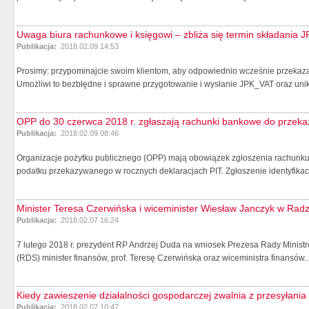
Uwaga biura rachunkowe i księgowi – zbliża się termin składania 
Publikacja:
2018.02.09 14:53
Prosimy: przypominajcie swoim klientom, aby odpowiednio wcześnie przekaza
Umożliwi to bezbłędne i sprawne przygotowanie i wysłanie JPK_VAT oraz unikn
OPP do 30 czerwca 2018 r. zgłaszają rachunki bankowe do przeka
Publikacja:
2018.02.09 08:46
Organizacje pożytku publicznego (OPP) mają obowiązek zgłoszenia rachunku ba
podatku przekazywanego w rocznych deklaracjach PIT. Zgłoszenie identyfikacy
Minister Teresa Czerwińska i wiceminister Wiesław Janczyk w Rad
Publikacja:
2018.02.07 16:24
7 lutego 2018 r. prezydent RP Andrzej Duda na wniosek Prezesa Rady Minis
(RDS) minister finansów, prof. Teresę Czerwińska oraz wiceministra finansów..
Kiedy zawieszenie działalności gospodarczej zwalnia z przesyłani
Publikacja:
2018.02.07 10:47