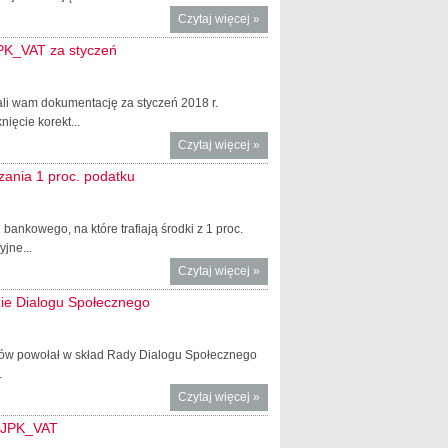
Czytaj więcej
o
»
Utrudnienia
JPK_VAT za styczeń
na
drogowym
przejściu
li wam dokumentację za styczeń 2018 r.
granicznym
ięcie korekt...
Dorohusk -
Czytaj więcej
o Uwaga
»
Jagodzin
biura
zania 1 proc. podatku
rachunkowe
i księgowi –
zbliża się
nkowego, na które trafiają środki z 1 proc.
termin
jne...
składania
Czytaj więcej
o OPP do
»
JPK_VAT za
30 czerwca
styczeń
zie Dialogu Społecznego
2018 r.
zgłaszają
rachunki
trów powołał w skład Rady Dialogu Społecznego
bankowe do
.
przekazania
Czytaj więcej
o Minister
»
1 proc.
Teresa
podatku
a JPK_VAT
Czerwińska i