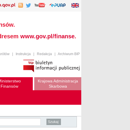
ansów.
adresem
www.gov.pl/finanse
.
krótów
|
Instrukcja
|
Redakcja
|
Archiwum BIP
inisterstwo
Krajowa Administracja
Finansów
Skarbowa