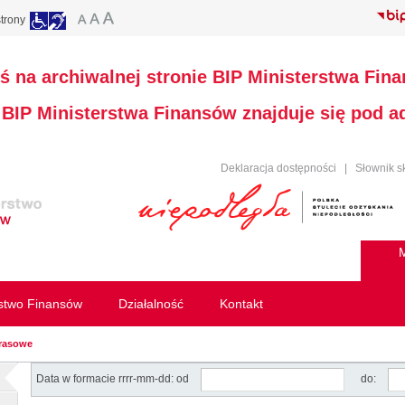
trony
ś na archiwalnej stronie BIP Ministerstwa Fin
a BIP Ministerstwa Finansów znajduje się pod 
Deklaracja dostępności
|
Słownik s
M
rstwo Finansów
Działalność
Kontakt
prasowe
Data w formacie rrrr-mm-dd: od
do: