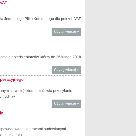
_VAT
ia Jednolitego Pliku Kontrolnego dla potrzeb VAT
Czytaj więcej
o Wszyscy
»
podatnicy
VAT, w tym
taksówkarze
i rolnicy,
c dla przedsiębiorców, którzy do 26 lutego 2018
składają
JPK_VAT
Czytaj więcej
o Specjalne dyżury
»
JPK_VAT dla
operacyjnego
mikroprzedsiębiorców
nnym serwisie), która umożliwia przesyłanie
jnych, w...
Czytaj więcej
o
»
Mikroprzedsiębiorcy
in
mogą przesłać
JPK_VAT z każdego
systemu
 i spowodowane są pracami budowlanymi
operacyjnego
ej dokładają...