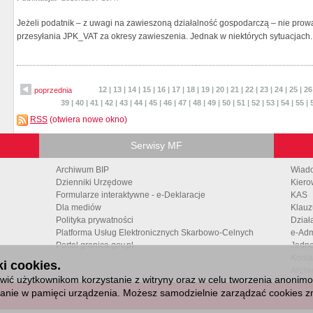
Jeżeli podatnik – z uwagi na zawieszoną działalność gospodarczą – nie prow
przesyłania JPK_VAT za okresy zawieszenia. Jednak w niektórych sytuacjach..
12
|
13
|
14
|
15
|
16
|
17
|
18
|
19
|
20
|
21
|
22
|
23
|
24
|
25
|
26
poprzednia
39
|
40
|
41
|
42
|
43
|
44
|
45
|
46
|
47
|
48
|
49
|
50
|
51
|
52
|
53
|
54
|
55
|
RSS
(otwiera nowe okno)
Serwisy MF
Archiwum BIP
Wiad
Dzienniki Urzędowe
Kiero
Formularze interaktywne - e-Deklaracje
KAS
Dla mediów
Klauz
Polityka prywatności
Dział
Platforma Usług Elektronicznych Skarbowo-Celnych
e-Adm
Portal granica.gov.pl
Jedno
Konta
i cookies.
Archi
ić użytkownikom korzystanie z witryny oraz w celu tworzenia anonimowy
isanie w pamięci urządzenia. Możesz samodzielnie zarządzać cookies zm
6