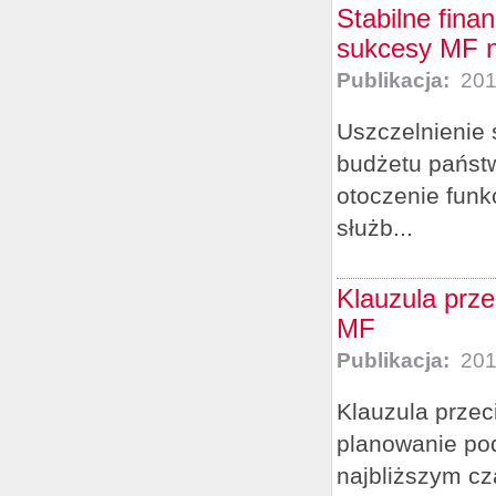
Stabilne fina
sukcesy MF n
Publikacja:
201
Uszczelnienie 
budżetu państw
otoczenie funk
służb...
Klauzula prz
MF
Publikacja:
201
Klauzula przec
planowanie po
najbliższym cz