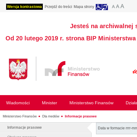
Wersja kontrastowa
Przejdź do treści
Mapa strony
Jesteś na archiwalnej 
Od 20 lutego 2019 r. strona BIP Ministerstw
Wiadomości
Minister
Ministerstwo Finansów
Dział
Ministerstwo Finansów
Dla mediów
Informacje prasowe
Informacje prasowe
Data w formacie rrrr-m