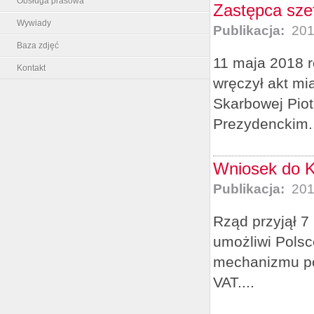
Obsługa prasowa
Zastępca sze
Wywiady
Publikacja:
201
Baza zdjęć
11 maja 2018 r
Kontakt
wręczył akt mi
Skarbowej Piot
Prezydenckim..
Wniosek do K
Publikacja:
201
Rząd przyjął 7
umożliwi Pols
mechanizmu pod
VAT....