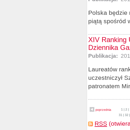
Polska będzie 
piątą spośród 
XIV Ranking 
Dziennika Ga
Publikacja:
201
Laureatów rank
uczestniczył S
patronatem Min
1
|
2
|
poprzednia
31
|
32
RSS
(otwier