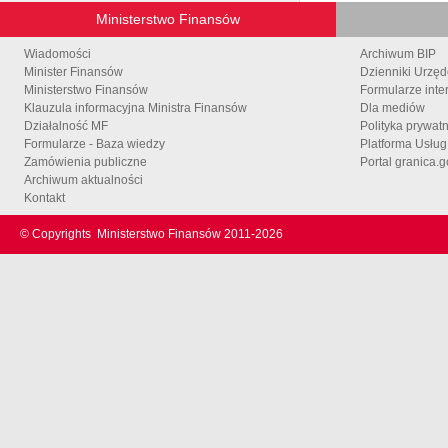
Ministerstwo Finansów
Wiadomości
Archiwum BIP
Minister Finansów
Dzienniki Urzę
Ministerstwo Finansów
Formularze inte
Klauzula informacyjna Ministra Finansów
Dla mediów
Działalność MF
Polityka prywat
Formularze - Baza wiedzy
Platforma Usłu
Zamówienia publiczne
Portal granica.g
Archiwum aktualności
Kontakt
© Copyrights
Ministerstwo Finansów 2011-
2026