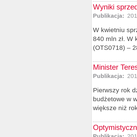
Wyniki sprzed
Publikacja:
201
W kwietniu spr
840 mln zł. W 
(OTS0718) – 28
Minister Ter
Publikacja:
201
Pierwszy rok 
budżetowe w wy
większe niż rok
Optymistyczn
Publikacja:
201