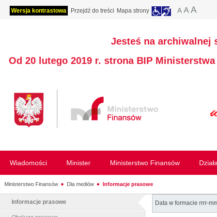
Wersja kontrastowa
Przejdź do treści
Mapa strony
Jesteś na archiwalnej 
Od 20 lutego 2019 r. strona BIP Ministerstw
Wiadomości
Minister
Ministerstwo Finansów
Dział
Ministerstwo Finansów
Dla mediów
Informacje prasowe
Informacje prasowe
Data w formacie rrrr-m