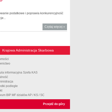
MF
owanie podatkowe i poprawia konkurencyjność
je...
Czytaj więcej
o Klauzula
»
przeciwko
unikaniu
opodatkowania
tematem
Krajowa Administracja Skarbowa
konferencji MF
omości
wnictwo
ula informacyjna Szefa KAS
alność
inistracja
stki podległe
kt
wum BIP MF działów AP / KS / SC
Przejdź do góry