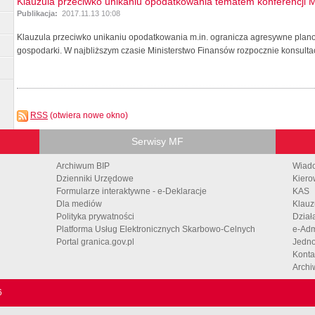
Klauzula przeciwko unikaniu opodatkowania tematem konferencji 
Publikacja:
2017.11.13 10:08
Klauzula przeciwko unikaniu opodatkowania m.in. ogranicza agresywne plan
gospodarki. W najbliższym czasie Ministerstwo Finansów rozpocznie konsultac
RSS
(otwiera nowe okno)
Serwisy MF
Archiwum BIP
Wiad
Dzienniki Urzędowe
Kiero
Formularze interaktywne - e-Deklaracje
KAS
Dla mediów
Klauz
Polityka prywatności
Dział
Platforma Usług Elektronicznych Skarbowo-Celnych
e-Adm
Portal granica.gov.pl
Jedno
Konta
Archi
6