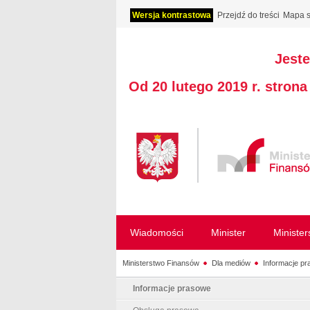
Wersja kontrastowa
Przejdź do treści
Mapa s
Jeste
Od 20 lutego 2019 r. stron
Wiadomości
Minister
Ministe
Ministerstwo Finansów
Dla mediów
Informacje p
Informacje prasowe