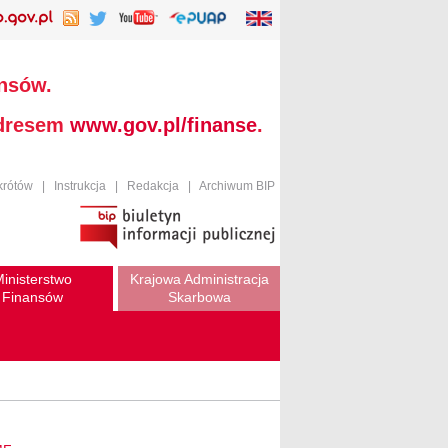
ansów.
adresem
www.gov.pl/finanse
.
krótów
|
Instrukcja
|
Redakcja
|
Archiwum BIP
inisterstwo
Krajowa Administracja
Finansów
Skarbowa