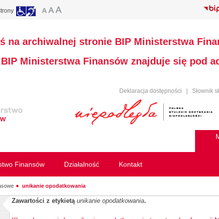
trony
ś na archiwalnej stronie BIP Ministerstwa Fin
a BIP Ministerstwa Finansów znajduje się pod 
Deklaracja dostępności
|
Słownik s
M
rstwo Finansów
Działalność
Kontakt
rasowe
unikanie opodatkowania
Zawartości z etykietą
unikanie opodatkowania
.