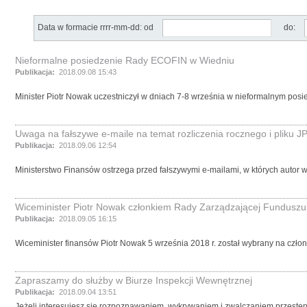
Data w formacie rrrr-mm-dd: od
do:
Nieformalne posiedzenie Rady ECOFIN w Wiedniu
Publikacja:
2018.09.08 15:43
Minister Piotr Nowak uczestniczył w dniach 7-8 września w nieformalnym pos
Uwaga na fałszywe e-maile na temat rozliczenia rocznego i pliku J
Publikacja:
2018.09.06 12:54
Ministerstwo Finansów ostrzega przed fałszywymi e-mailami, w których autor
Wiceminister Piotr Nowak członkiem Rady Zarządzającej Fundusz
Publikacja:
2018.09.05 16:15
Wiceminister finansów Piotr Nowak 5 września 2018 r. został wybrany na czł
Zapraszamy do służby w Biurze Inspekcji Wewnętrznej
Publikacja:
2018.09.04 13:51
Jeżeli interesujesz się rozpoznawaniem, wykrywaniem i zwalczaniem przestępst