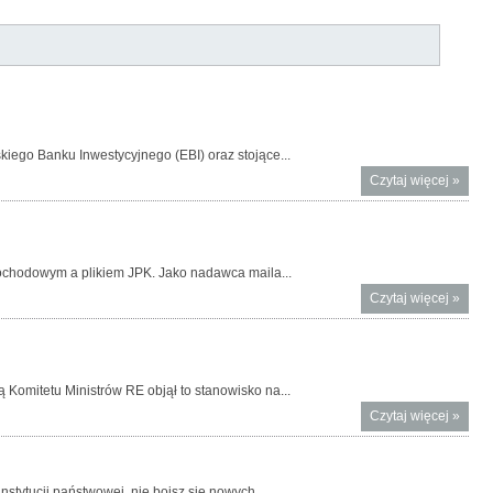
iego Banku Inwestycyjnego (EBI) oraz stojące...
Czytaj więcej
o
»
Niefor
posied
Rady
ECOFI
dochodowym a plikiem JPK. Jako nadawca maila...
Wiedn
Czytaj więcej
o Uwa
»
na
fałszy
e-mail
temat
Komitetu Ministrów RE objął to stanowisko na...
rozlic
Czytaj więcej
o
»
roczne
Wicemi
pliku 
Piotr 
członk
stytucji państwowej, nie boisz się nowych...