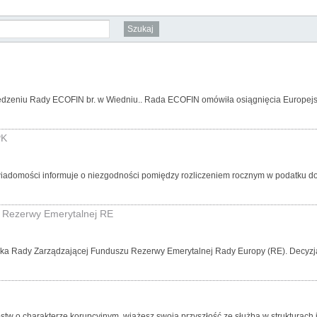
iedzeniu Rady ECOFIN br. w Wiedniu.. Rada ECOFIN omówiła osiągnięcia Europejsk
PK
 wiadomości informuje o niezgodności pomiędzy rozliczeniem rocznym w podatku 
u Rezerwy Emerytalnej RE
onka Rady Zarządzającej Funduszu Rezerwy Emerytalnej Rady Europy (RE). Decyzją 
w o charakterze korupcyjnym, wiążesz swoją przyszłość ze służbą w strukturach in