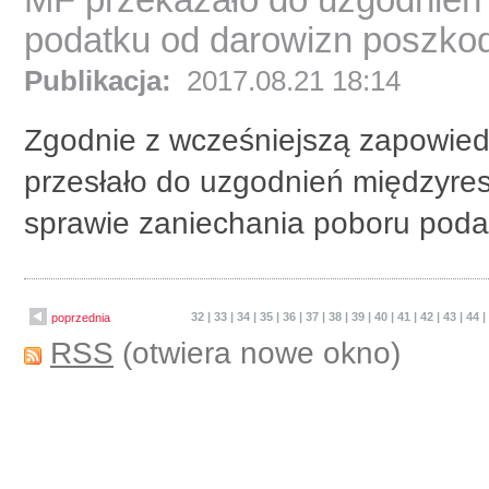
podatku od darowizn poszko
Publikacja:
2017.08.21 18:14
Zgodnie z wcześniejszą zapowiedz
przesłało do uzgodnień międzyres
sprawie zaniechania poboru podat
32
|
33
|
34
|
35
|
36
|
37
|
38
|
39
|
40
|
41
|
42
|
43
|
44
poprzednia
RSS
(otwiera nowe okno)