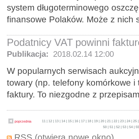
system długoterminowego oszczęd
finansowe Polaków. Może z nich s
Podatnicy VAT powinni faktur
Publikacja:
2018.02.14 12:00
W popularnych serwisach aukcyjn
towary (np. telefony komórkowe i t
faktury. To niezgodne z przepisa
11
|
12
|
13
|
14
|
15
|
16
|
17
|
18
|
19
|
20
|
21
|
22
|
23
|
24
|
25
poprzednia
50
|
51
|
52
|
53
|
54
|
5
RSS
(otwiera nowe okno)