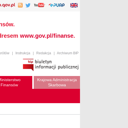
ansów.
adresem
www.gov.pl/finanse
.
krótów
|
Instrukcja
|
Redakcja
|
Archiwum BIP
inisterstwo
Krajowa Administracja
Finansów
Skarbowa