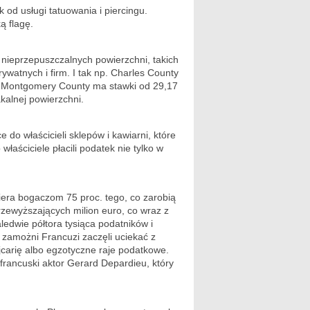
 od usługi tatuowania i piercingu.
ą flagę.
 nieprzepuszczalnych powierzchni, takich
rywatnych i firm. I tak np. Charles County
y Montgomery County ma stawki od 29,17
kalnej powierzchni.
do właścicieli sklepów i kawiarni, które
łaściciele płacili podatek nie tylko w
iera bogaczom 75 proc. tego, co zarobią
zewyższających milion euro, co wraz z
ledwie półtora tysiąca podatników i
zamożni Francuzi zaczęli uciekać z
carię albo egzotyczne raje podatkowe.
francuski aktor Gerard Depardieu, który