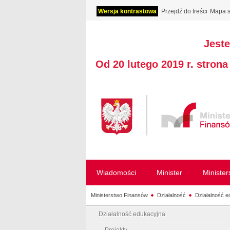
Wersja kontrastowa
Przejdź do treści
Mapa s
Jeste
Od 20 lutego 2019 r. stron
Wiadomości
Minister
Ministe
Ministerstwo Finansów
Działalność
Działalność e
Działalność edukacyjna
Projekty