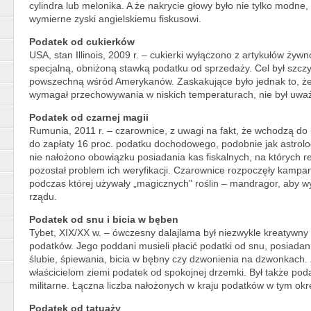
cylindra lub melonika. A że nakrycie głowy było nie tylko modne,
wymierne zyski angielskiemu fiskusowi.
Podatek od cukierków
USA, stan Illinois, 2009 r. – cukierki wyłączono z artykułów żyw
specjalną, obniżoną stawką podatku od sprzedaży. Cel był szczy
powszechną wśród Amerykanów. Zaskakujące było jednak to, że 
wymagał przechowywania w niskich temperaturach, nie był uważ
Podatek od czarnej magii
Rumunia, 2011 r. – czarownice, z uwagi na fakt, że wchodzą do 
do zapłaty 16 proc. podatku dochodowego, podobnie jak astrol
nie nałożono obowiązku posiadania kas fiskalnych, na których r
pozostał problem ich weryfikacji. Czarownice rozpoczęły kam
podczas której używały „magicznych" roślin – mandragor, aby wy
rządu.
Podatek od snu i bicia w bęben
Tybet, XIX/XX w. – ówczesny dalajlama był niezwykle kreatywny 
podatków. Jego poddani musieli płacić podatki od snu, posiadan
ślubie, śpiewania, bicia w bębny czy dzwonienia na dzwonkach. 
właścicielom ziemi podatek od spokojnej drzemki. Był także po
militarne. Łączna liczba nałożonych w kraju podatków w tym okre
Podatek od tatuaży