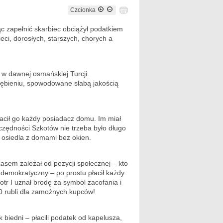
Czcionka
ąc zapełnić skarbiec obciążył podatkiem
eci, dorosłych, starszych, chorych a
w dawnej osmańskiej Turcji.
ębieniu, spowodowane słabą jakością
łacił go każdy posiadacz domu. Im miał
czędności Szkotów nie trzeba było długo
 osiedla z domami bez okien.
zasem zależał od pozycji społecznej – kto
j demokratyczny – po prostu płacił każdy
otr I uznał brodę za symbol zacofania i
00 rubli dla zamożnych kupców!
k biedni – płacili podatek od kapelusza,