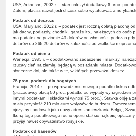
USA, Arkansas, 2002 r. – stan nałożył dodatkowy 6 proc. podatek
Zatem, płacisz nawet jeśli chcesz sobie wytatuować amerykańsk
Podatek od deszczu
USA, Maryland, 2012 r. – podatek jest roczną opłatą płaconą od
jak dachy, podjazdy, chodniki, garaże itp., należących do osób p
ma podatek na poziomie 43 dolarów od własności, podczas gd
dolarów do 265,20 dolarów w zależności od wielkości nieprzema
Podatek od cienia
Wenecja, 1993 r. – opodatkowano zadaszenie i markizy, należące 
rzucały cień na ziemię, będącą w posiadaniu miasta. Dodatkowo w
słoneczne dni, ale także w te, w których przeważał deszcz.
75 proc. podatek dla bogatych
Francja, 2014 r. – po wprowadzeniu nowego podatku fiskus odb
(pracodawcy płacą 50 proc. podatku od wypłaty wynagrodzeń pr
innymi podatkami i składkami wynosi 75 proc.). Stawka objęła za
miała przynieść 210 mln euro wpływów do budżetu. Tymczasem 
ojczyzny i podawać jako nowy adres zamieszkania Belgię, Szwaj
Ikoną tego podatkowego ruchu oporu stał się najlepiej opłacany 
przyjął nawet obywatelstwo rosyjskie.
Podatek od basenów