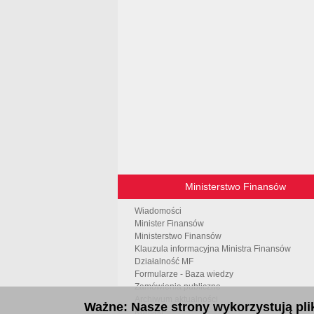
Ministerstwo Finansów
Wiadomości
Minister Finansów
Ministerstwo Finansów
Klauzula informacyjna Ministra Finansów
Działalność MF
Formularze - Baza wiedzy
Zamówienia publiczne
Archiwum aktualności
Ważne: Nasze strony wykorzystują plik
Kontakt