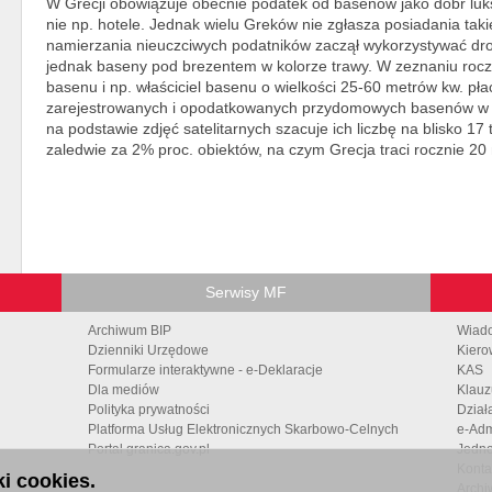
W Grecji obowiązuje obecnie podatek od basenów jako dóbr luk
nie np. hotele. Jednak wielu Greków nie zgłasza posiadania taki
namierzania nieuczciwych podatników zaczął wykorzystywać dro
jednak baseny pod brezentem w kolorze trawy. W zeznaniu roc
basenu i np. właściciel basenu o wielkości 25-60 metrów kw. płac
zarejestrowanych i opodatkowanych przydomowych basenów w s
na podstawie zdjęć satelitarnych szacuje ich liczbę na blisko 17 
zaledwie za 2% proc. obiektów, na czym Grecja traci rocznie 20
Serwisy MF
Archiwum BIP
Wiad
Dzienniki Urzędowe
Kiero
Formularze interaktywne - e-Deklaracje
KAS
Dla mediów
Klauz
Polityka prywatności
Dział
Platforma Usług Elektronicznych Skarbowo-Celnych
e-Adm
Portal granica.gov.pl
Jedno
Konta
i cookies.
Archi