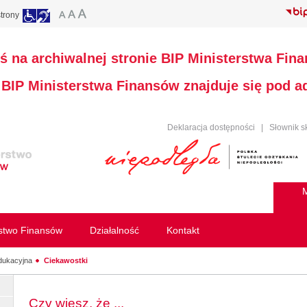
trony
ś na archiwalnej stronie BIP Ministerstwa Fin
a BIP Ministerstwa Finansów znajduje się pod 
Deklaracja dostępności
|
Słownik s
M
rstwo Finansów
Działalność
Kontakt
dukacyjna
Ciekawostki
Czy wiesz, że ...