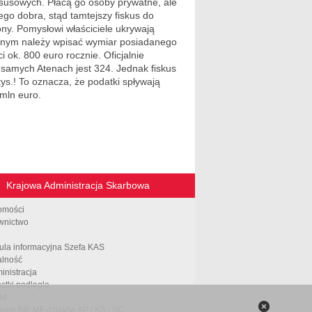
susowych. Płacą go osoby prywatne, ale
ego dobra, stąd tamtejszy fiskus do
ny. Pomysłowi właściciele ukrywają
znym należy wpisać wymiar posiadanego
i ok. 800 euro rocznie. Oficjalnie
amych Atenach jest 324. Jednak fiskus
tys.! To oznacza, że podatki spływają
 mln euro.
Krajowa Administracja Skarbowa
omości
wnictwo
ula informacyjna Szefa KAS
alność
inistracja
stki podległe
kt
wum BIP MF działów AP / KS / SC