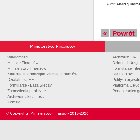
Autor:
Andrzej Moro
«
Powrót
Ministerstwo Finansów
Wiadomości
Archiwum BIP
Minister Finansów
Dzienniki Urzę
Ministerstwo Finansów
Formularze inte
Klauzula informacyjna Ministra Finansów
Dla mediów
Działalność MF
Polityka prywat
Formularze - Baza wiedzy
Platforma Usłu
Zamówienia publiczne
Portal granica.g
Archiwum aktualności
Kontakt
© Copyrights
Ministerstwo Finansów 2011-
2026