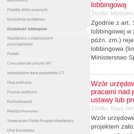
Baza wiedzy
lobbingową
Projekty aktów prawnych
Źródło:
Minister
Konsultacje podatkowe
Zgodnie z art. 
Działalność lobbingowa
lobbingowej w 
Współpraca z organizacjami
późn. zm.) re
pozarządowymi
lobbingowa (li
Podatki
Ministerstwo S
Ceny paliw dla potrzeb VAT
Indywidualne dane podatników CIT
Wzór urzędow
Dług publiczny
pracami nad p
Finanse publiczne
ustawy lub p
Rachunkowość
Źródło:
Biuro Min
Rewizja finansowa
Wzór urzędowe
Szwajcarsko-Polski Program Współpracy
projektem zało
Unia Europejska