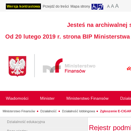
Wersja kontrastowa
Przejdź do treści
Mapa strony
Jesteś na archiwalnej 
Od 20 lutego 2019 r. strona BIP Ministerstw
Wiadomości
Minister
Ministerstwo Finansów
Dział
Ministerstwo Finansów
Działalność
Działalność lobbingowa
Zgłoszenie E-CIGAR S
Działalność edukacyjna
Rejestr podm