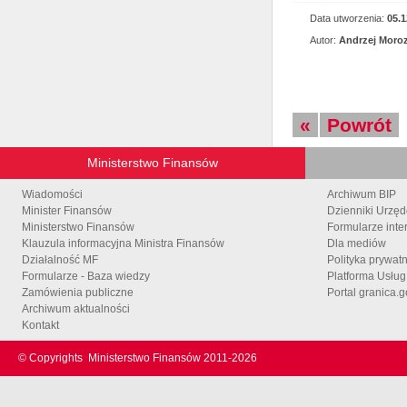
Data utworzenia:
05.1
Autor:
Andrzej Moro
«
Powrót
Ministerstwo Finansów
Wiadomości
Archiwum BIP
Minister Finansów
Dzienniki Urzę
Ministerstwo Finansów
Formularze inte
Klauzula informacyjna Ministra Finansów
Dla mediów
Działalność MF
Polityka prywat
Formularze - Baza wiedzy
Platforma Usłu
Zamówienia publiczne
Portal granica.g
Archiwum aktualności
Kontakt
© Copyrights
Ministerstwo Finansów 2011-
2026