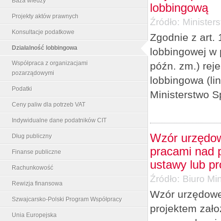
Baza wiedzy
lobbingową
Projekty aktów prawnych
Źródło:
Minister
Konsultacje podatkowe
Zgodnie z art. 
Działalność lobbingowa
lobbingowej w 
Współpraca z organizacjami
późn. zm.) re
pozarządowymi
lobbingowa (li
Podatki
Ministerstwo S
Ceny paliw dla potrzeb VAT
Indywidualne dane podatników CIT
Wzór urzędow
Dług publiczny
pracami nad p
Finanse publiczne
ustawy lub p
Rachunkowość
Źródło:
Biuro Min
Rewizja finansowa
Wzór urzędowe
Szwajcarsko-Polski Program Współpracy
projektem zało
Unia Europejska