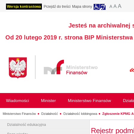
Wersja kontrastowa
Przejdź do treści
Mapa strony
Jesteś na archiwalnej 
Od 20 lutego 2019 r. strona BIP Ministerstw
Wiadomości
Minister
Ministerstwo Finansów
Dział
Ministerstwo Finansów
Działalność
Działalność lobbingowa
Zgłoszenie KPMG Aud
Działalność edukacyjna
Rejestr podm