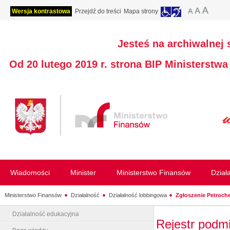
Wersja kontrastowa
Przejdź do treści
Mapa strony
Jesteś na archiwalnej 
Od 20 lutego 2019 r. strona BIP Ministerstw
Wiadomości
Minister
Ministerstwo Finansów
Dział
Ministerstwo Finansów
Działalność
Działalność lobbingowa
Zgłoszenie Petroche
Działalność edukacyjna
Rejestr podm