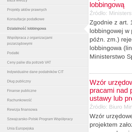
Baza wiedzy
lobbingową
Projekty aktów prawnych
Źródło:
Minister
Konsultacje podatkowe
Zgodnie z art. 
Działalność lobbingowa
lobbingowej w 
Współpraca z organizacjami
późn. zm.) re
pozarządowymi
lobbingowa (li
Podatki
Ministerstwo S
Ceny paliw dla potrzeb VAT
Indywidualne dane podatników CIT
Wzór urzędow
Dług publiczny
pracami nad p
Finanse publiczne
ustawy lub p
Rachunkowość
Źródło:
Biuro Min
Rewizja finansowa
Wzór urzędowe
Szwajcarsko-Polski Program Współpracy
projektem zało
Unia Europejska