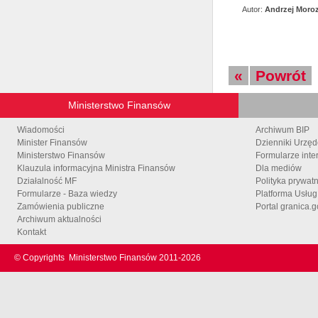
Autor:
Andrzej Moro
«
Powrót
Ministerstwo Finansów
Wiadomości
Archiwum BIP
Minister Finansów
Dzienniki Urzę
Ministerstwo Finansów
Formularze inte
Klauzula informacyjna Ministra Finansów
Dla mediów
Działalność MF
Polityka prywat
Formularze - Baza wiedzy
Platforma Usłu
Zamówienia publiczne
Portal granica.g
Archiwum aktualności
Kontakt
© Copyrights
Ministerstwo Finansów 2011-
2026