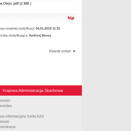
ustawy lub
 Oleju .pdf (2 MB )
projektem
rozporządzenia
ata ostatniej modyfikacji:
04.01.2019 11:31
soba modyfikująca:
Andrzej Moroz
Rejestr zmian
Krajowa Administracja Skarbowa
omości
wnictwo
ula informacyjna Szefa KAS
alność
inistracja