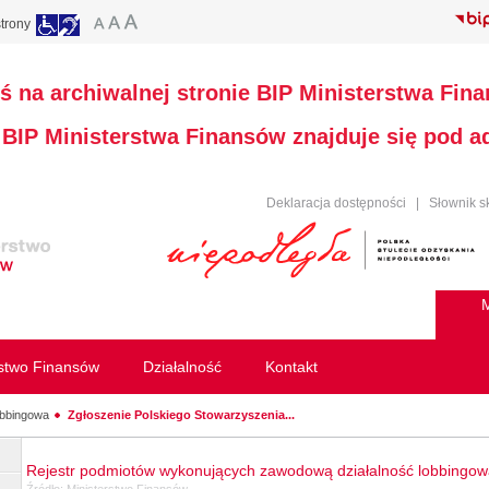
trony
ś na archiwalnej stronie BIP Ministerstwa Fin
a BIP Ministerstwa Finansów znajduje się pod 
Deklaracja dostępności
|
Słownik s
M
rstwo Finansów
Działalność
Kontakt
obbingowa
Zgłoszenie Polskiego Stowarzyszenia...
Rejestr podmiotów wykonujących zawodową działalność lobbingo
Źródło:
Ministerstwo Finansów