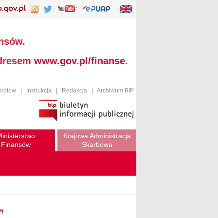
ansów.
adresem
www.gov.pl/finanse
.
krótów
|
Instrukcja
|
Redakcja
|
Archiwum BIP
inisterstwo
Krajowa Administracja
Finansów
Skarbowa
wą