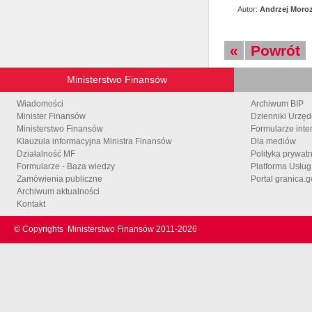
Autor:
Andrzej Moro
«
Powrót
Ministerstwo Finansów
Wiadomości
Archiwum BIP
Minister Finansów
Dzienniki Urzę
Ministerstwo Finansów
Formularze inte
Klauzula informacyjna Ministra Finansów
Dla mediów
Działalność MF
Polityka prywat
Formularze - Baza wiedzy
Platforma Usłu
Zamówienia publiczne
Portal granica.g
Archiwum aktualności
Kontakt
© Copyrights
Ministerstwo Finansów 2011-
2026