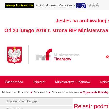
Wersja kontrastowa
Przejdź do treści
Mapa strony
Jesteś na archiwalnej 
Od 20 lutego 2019 r. strona BIP Ministerstw
Wiadomości
Minister
Ministerstwo Finansów
Dział
Ministerstwo Finansów
Działalność
Działalność lobbingowa
Zgłoszenie Polskiej 
Działalność edukacyjna
Rejestr podm