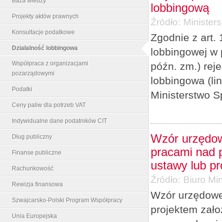
Baza wiedzy
lobbingową
Projekty aktów prawnych
Źródło:
Minister
Konsultacje podatkowe
Zgodnie z art. 
Działalność lobbingowa
lobbingowej w 
Współpraca z organizacjami
późn. zm.) re
pozarządowymi
lobbingowa (li
Podatki
Ministerstwo S
Ceny paliw dla potrzeb VAT
Indywidualne dane podatników CIT
Wzór urzędow
Dług publiczny
pracami nad p
Finanse publiczne
ustawy lub p
Rachunkowość
Źródło:
Biuro Min
Rewizja finansowa
Wzór urzędowe
Szwajcarsko-Polski Program Współpracy
projektem zało
Unia Europejska