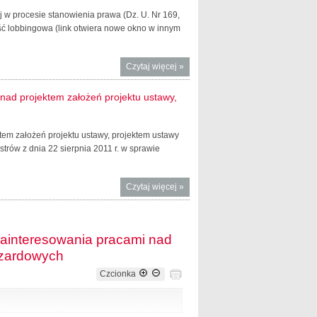
wej w procesie stanowienia prawa (Dz. U. Nr 169,
ść lobbingowa (link otwiera nowe okno w innym
Czytaj więcej
o Rejestr
»
podmiotów
wykonujących
nad projektem założeń projektu ustawy,
zawodową
działalność
lobbingową
em założeń projektu ustawy, projektem ustawy
trów z dnia 22 sierpnia 2011 r. w sprawie
Czytaj więcej
o Wzór
»
urzędowego
formularza
zgłoszenia
 zainteresowania pracami nad
zainteresowania
azardowych
pracami nad
projektem
Czcionka
założeń projektu
ustawy,
projektem