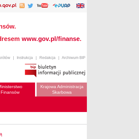
ansów.
adresem
www.gov.pl/finanse
.
krótów
|
Instrukcja
|
Redakcja
|
Archiwum BIP
inisterstwo
Krajowa Administracja
Finansów
Skarbowa
wą