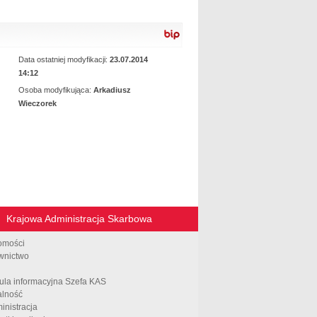
ustawy lub
projektem
rozporządzenia
Data ostatniej modyfikacji:
23.07.2014
14:12
Osoba modyfikująca:
Arkadiusz
Wieczorek
Krajowa Administracja Skarbowa
omości
wnictwo
ula informacyjna Szefa KAS
alność
inistracja