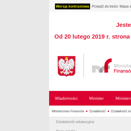
Wersja kontrastowa
Przejdź do treści
Mapa s
Jeste
Od 20 lutego 2019 r. stron
Wiadomości
Minister
Ministe
Ministerstwo Finansów
Działalność
Działalność l
Działalność edukacyjna