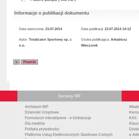
Informacje o publikacji dokumentu
Data utworzenia:
23.07.2014
Data publikacji:
23.07.2014 14:12
Autor:
Totalizator Sportowy sp. z
Osoba publikująca:
Arkadiusz
o.o.
Wieczorek
«
Powrót
Serwisy MF
Archiwum BIP
Wiad
Dzienniki Urzędowe
Kiero
Formularze interaktywne - e-Deklaracje
KAS
Dla mediów
Klauz
Polityka prywatności
Dział
Platforma Usług Elektronicznych Skarbowo-Celnych
e-Adm