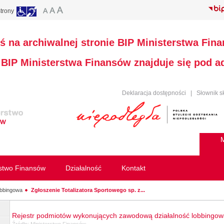
trony
ś na archiwalnej stronie BIP Ministerstwa Fin
a BIP Ministerstwa Finansów znajduje się pod 
Deklaracja dostępności
|
Słownik s
M
rstwo Finansów
Działalność
Kontakt
obbingowa
Zgłoszenie Totalizatora Sportowego sp. z...
Rejestr podmiotów wykonujących zawodową działalność lobbingo
Źródło:
Ministerstwo Finansów