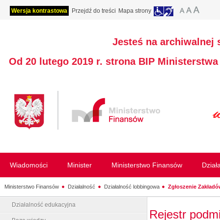
Wersja kontrastowa
Przejdź do treści
Mapa strony
Jesteś na archiwalnej 
Od 20 lutego 2019 r. strona BIP Ministerstw
Wiadomości
Minister
Ministerstwo Finansów
Dział
Ministerstwo Finansów
Działalność
Działalność lobbingowa
Zgłoszenie Zakładó
Działalność edukacyjna
Rejestr podm