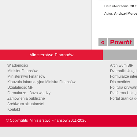
Data utworzenia:
28.1
Autor:
Andrzej Moro
«
Powrót
Ministerstwo Finansów
Wiadomości
Archiwum BIP
Minister Finansów
Dzienniki Urzę
Ministerstwo Finansów
Formularze inte
Klauzula informacyjna Ministra Finansów
Dla mediów
Działalność MF
Polityka prywat
Formularze - Baza wiedzy
Platforma Usłu
Zamówienia publiczne
Portal granica.g
Archiwum aktualności
Kontakt
© Copyrights
Ministerstwo Finansów 2011-
2026