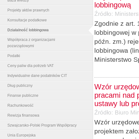
Baza wiedzy
lobbingową
Projekty aktów prawnych
Źródło:
Minister
Konsultacje podatkowe
Zgodnie z art. 
Działalność lobbingowa
lobbingowej w 
Współpraca z organizacjami
późn. zm.) re
pozarządowymi
lobbingowa (li
Podatki
Ministerstwo S
Ceny paliw dla potrzeb VAT
Indywidualne dane podatników CIT
Wzór urzędow
Dług publiczny
pracami nad p
Finanse publiczne
ustawy lub p
Rachunkowość
Źródło:
Biuro Min
Rewizja finansowa
Wzór urzędowe
Szwajcarsko-Polski Program Współpracy
projektem zało
Unia Europejska