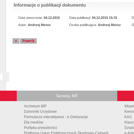
Informacje o publikacji dokumentu
Data utworzenia:
04.12.2015
Data publikacji:
04.12.2015 15:31
D
Autor:
Andrzej Moroz
Osoba publikująca:
Andrzej Moroz
O
«
Powrót
Serwisy MF
Archiwum BIP
Wiad
Dzienniki Urzędowe
Kiero
Formularze interaktywne - e-Deklaracje
KAS
Dla mediów
Klauz
Polityka prywatności
Dział
Platforma Usług Elektronicznych Skarbowo-Celnych
e-Adm