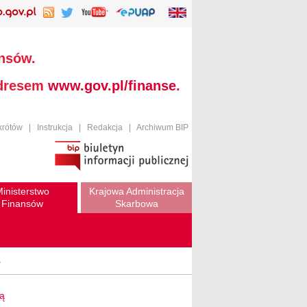
ansów.
adresem
www.gov.pl/finanse
.
krótów
|
Instrukcja
|
Redakcja
|
Archiwum BIP
inisterstwo
Krajowa Administracja
Finansów
Skarbowa
.
wą