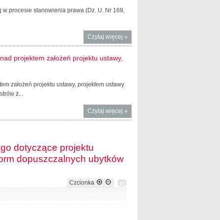
wej w procesie stanowienia prawa (Dz. U. Nr 169,
Czytaj więcej
o Rejestr
»
podmiotów
wykonujących
nad projektem założeń projektu ustawy,
zawodową
działalność
lobbingową
em założeń projektu ustawy, projektem ustawy
trów z...
Czytaj więcej
o Wzór
»
urzędowego
formularza
zgłoszenia
go dotyczące projektu
zainteresowania
norm dopuszczalnych ubytków
pracami nad
projektem
założeń projektu
Czcionka
ustawy,
projektem
ustawy lub
projektem