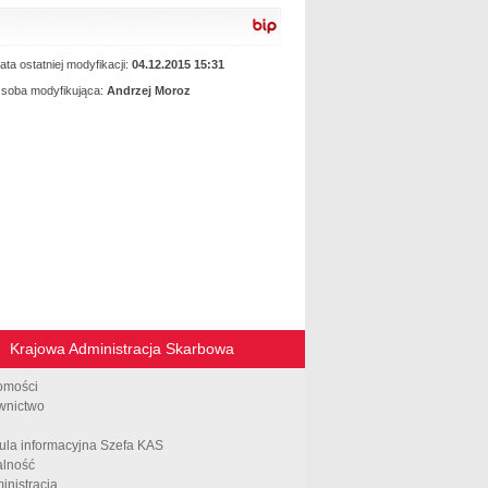
rozporządzenia
ata ostatniej modyfikacji:
04.12.2015 15:31
soba modyfikująca:
Andrzej Moroz
Krajowa Administracja Skarbowa
omości
wnictwo
ula informacyjna Szefa KAS
alność
inistracja