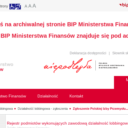
trony
ś na archiwalnej stronie BIP Ministerstwa Fin
a BIP Ministerstwa Finansów znajduje się pod 
Deklaracja dostępności
|
Słownik s
M
rstwo Finansów
Działalność
Kontakt
obbingowa
Działalność lobbingowa - zgłoszenia
Zgłoszenie Polskiej Izby Przemysłu..
Rejestr podmiotów wykonujących zawodową działalność lobbingo
Źródło:
Ministerstwo Finansów