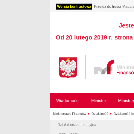
Wersja kontrastowa
Przejdź do treści
Mapa s
Jeste
Od 20 lutego 2019 r. stron
Wiadomości
Minister
Ministe
Ministerstwo Finansów
Działalność
Działalność l
Działalność edukacyjna