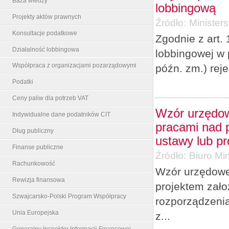
Baza wiedzy
lobbingową
Projekty aktów prawnych
Źródło:
Minister
Konsultacje podatkowe
Zgodnie z art. 
Działalność lobbingowa
lobbingowej w 
Współpraca z organizacjami pozarządowymi
późn. zm.) rej
Podatki
Ceny paliw dla potrzeb VAT
Wzór urzędow
Indywidualne dane podatników CIT
pracami nad p
Dług publiczny
ustawy lub p
Finanse publiczne
Źródło:
Biuro Min
Rachunkowość
Wzór urzędowe
Rewizja finansowa
projektem zało
Szwajcarsko-Polski Program Współpracy
rozporządzenia
Unia Europejska
z...
Generalny Inspektor Informacji Finansowej