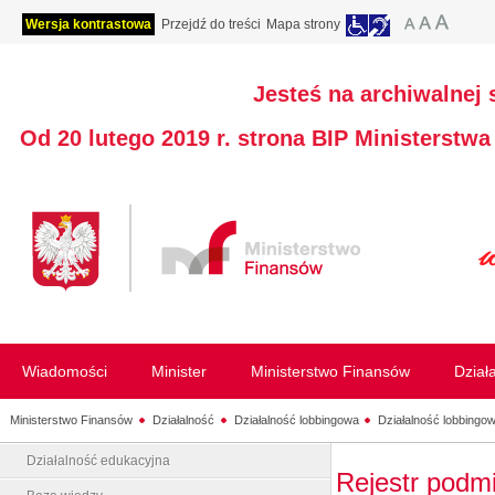
Wersja kontrastowa
Przejdź do treści
Mapa strony
Jesteś na archiwalnej 
Od 20 lutego 2019 r. strona BIP Ministerstw
Wiadomości
Minister
Ministerstwo Finansów
Dział
Ministerstwo Finansów
Działalność
Działalność lobbingowa
Działalność lobbingow
Działalność edukacyjna
Rejestr podm