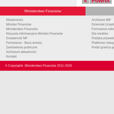
«
Powrót
Ministerstwo Finansów
Wiadomości
Archiwum BIP
Minister Finansów
Dzienniki Urzę
Ministerstwo Finansów
Formularze inte
Klauzula informacyjna Ministra Finansów
Dla mediów
Działalność MF
Polityka prywat
Formularze - Baza wiedzy
Platforma Usłu
Zamówienia publiczne
Portal granica.g
Archiwum aktualności
Kontakt
© Copyrights
Ministerstwo Finansów 2011-
2026