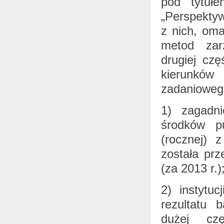
pod tytułe
„Perspektyw
z nich, om
metod zarz
drugiej czę
kierunków 
zadaniowego
1) zagadn
środków pu
(rocznej) 
została pr
(za 2013 r.)
2) instytu
rezultatu 
dużej cz