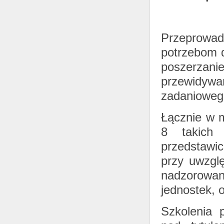
Przeprowad
potrzebom 
poszerzanie
przewidywa
zadanioweg
Łącznie w m
8 takich 
przedstawic
przy uwzglę
nadzorowany
jednostek, 
Szkolenia 