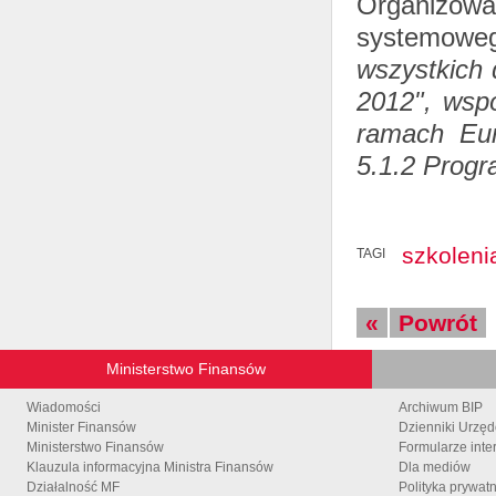
Organizowan
systemowe
wszystkich
2012", wspó
ramach Eur
5.1.2 Progr
szkoleni
TAGI
«
Powrót
Ministerstwo Finansów
Wiadomości
Archiwum BIP
Minister Finansów
Dzienniki Urzę
Ministerstwo Finansów
Formularze inte
Klauzula informacyjna Ministra Finansów
Dla mediów
Działalność MF
Polityka prywat