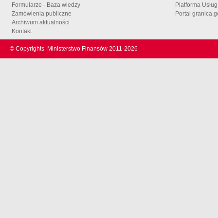
Formularze - Baza wiedzy
Platforma Usłu
Zamówienia publiczne
Portal granica.g
Archiwum aktualności
Kontakt
© Copyrights
Ministerstwo Finansów 2011-
2026