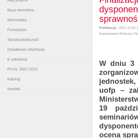
Akty prawne
dysponen
Baza mierników
sprawnoś
Informatyka
Publikacja:
2012.12.04 
Formularze
Departament Reformy Fi
Sprawozdawczość
Dodatkowe informacje
E-szkolenia
W dniu 3 
PO KL 2007-2013
zorganiz
Katalog
jednostek,
uofp – za
Kontakt
Ministers
19 pażdzi
seminar
dysponent
ocena spr