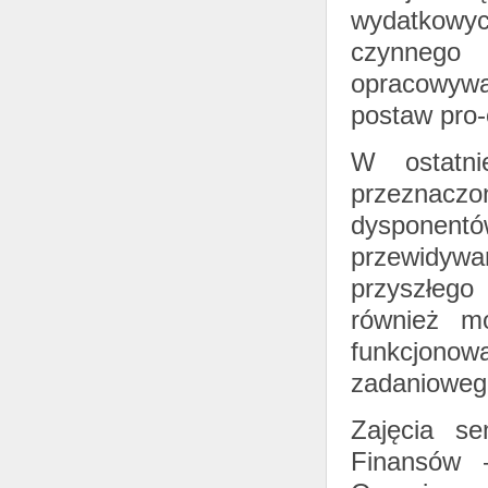
wydatkowyc
czynnego
opracowywa
postaw pro-
W ostatni
przeznaczon
dysponen
przewidyw
przyszłego
również mo
funkcjono
zadanioweg
Zajęcia se
Finansów 