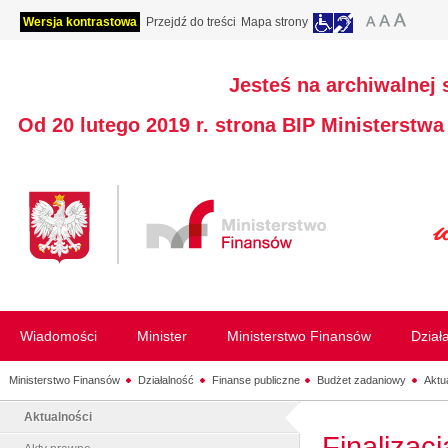
Wersja kontrastowa
Przejdź do treści
Mapa strony
Jesteś na archiwalnej 
Od 20 lutego 2019 r. strona BIP Ministerstw
Wiadomości
Minister
Ministerstwo Finansów
Dział
Ministerstwo Finansów
Działalność
Finanse publiczne
Budżet zadaniowy
Aktu
Aktualności
Finalizac