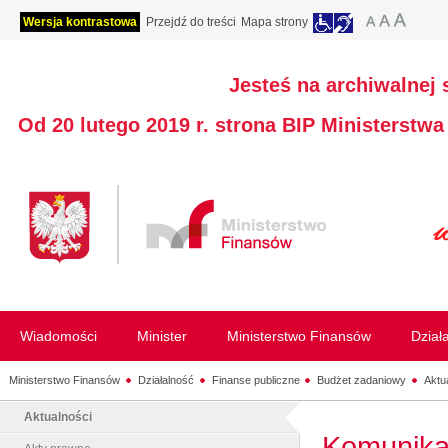
Wersja kontrastowa
Przejdź do treści
Mapa strony
Jesteś na archiwalnej 
Od 20 lutego 2019 r. strona BIP Ministerstw
Wiadomości
Minister
Ministerstwo Finansów
Dział
Ministerstwo Finansów
Działalność
Finanse publiczne
Budżet zadaniowy
Aktu
Aktualności
Komunika