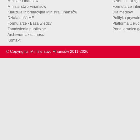
Minister Finansów
Dzienniki Urzę
Ministerstwo Finansów
Formularze inte
Klauzula informacyjna Ministra Finansów
Dla mediów
Działalność MF
Polityka prywat
Formularze - Baza wiedzy
Platforma Usłu
Zamówienia publiczne
Portal granica.g
Archiwum aktualności
Kontakt
© Copyrights
Ministerstwo Finansów 2011-
2026