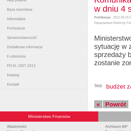
Akty prawne
w dniu 4 
Baza mierników
Publikacja:
2012.09.19 
Informatyka
Departament Reformy Fi
Formularze
Ministerstw
Sprawozdawczość
sytuację w 
Dodatkowe informacje
sprzedaży b
E-szkolenia
zostanie zo
PO KL 2007-2013
Katalog
Kontakt
budżet 
TAGI
«
Powrót
Ministerstwo Finansów
Wiadomości
Archiwum BIP