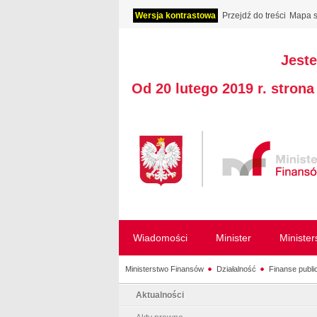
Wersja kontrastowa
Przejdź do treści
Mapa s
Jeste
Od 20 lutego 2019 r. stron
Wiadomości
Minister
Ministe
Ministerstwo Finansów
Działalność
Finanse publi
Aktualności