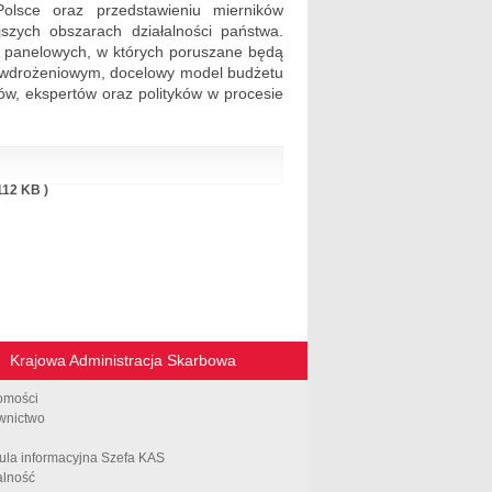
lsce oraz przedstawieniu mierników
szych obszarach działalności państwa.
 panelowych, w których poruszane będą
sie wdrożeniowym, docelowy model budżetu
ów, ekspertów oraz polityków w procesie
112 KB )
Krajowa Administracja Skarbowa
omości
wnictwo
ula informacyjna Szefa KAS
alność