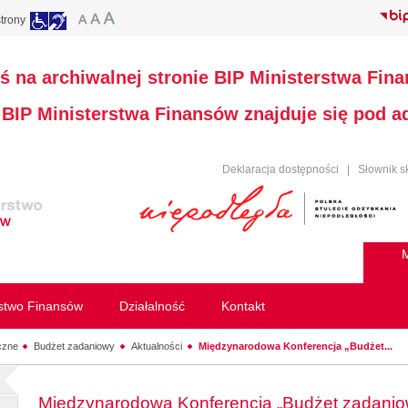
trony
ś na archiwalnej stronie BIP Ministerstwa Fin
a BIP Ministerstwa Finansów znajduje się pod 
Deklaracja dostępności
|
Słownik s
M
rstwo Finansów
Działalność
Kontakt
czne
Budżet zadaniowy
Aktualności
Międzynarodowa Konferencja „Budżet...
Międzynarodowa Konferencja „Budżet zadaniow