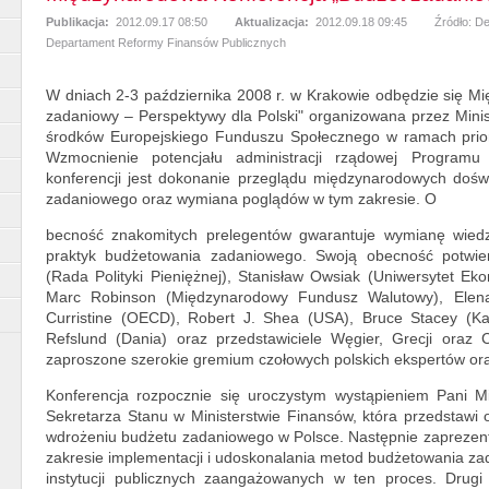
Publikacja:
2012.09.17 08:50
Aktualizacja:
2012.09.18 09:45
Źródło: D
Departament Reformy Finansów Publicznych
W dniach 2-3 października 2008 r. w Krakowie odbędzie się M
zadaniowy – Perspektywy dla Polski" organizowana przez Mini
środków Europejskiego Funduszu Społecznego w ramach priory
Wzmocnienie potencjału administracji rządowej Programu
konferencji jest dokonanie przeglądu międzynarodowych doś
zadaniowego oraz wymiana poglądów w tym zakresie. O
becność znakomitych prelegentów gwarantuje wymianę wiedz
praktyk budżetowania zadaniowego. Swoją obecność potwierd
(Rada Polityki Pieniężnej), Stanisław Owsiak (Uniwersytet E
Marc Robinson (Międzynarodowy Fundusz Walutowy), Elena 
Curristine (OECD), Robert J. Shea (USA), Bruce Stacey (Kan
Refslund (Dania) oraz przedstawiciele Węgier, Grecji oraz 
zaproszone szerokie gremium czołowych polskich ekspertów oraz 
Konferencja rozpocznie się uroczystym wystąpieniem Pani Min
Sekretarza Stanu w Ministerstwie Finansów, która przedstawi 
wdrożeniu budżetu zadaniowego w Polsce. Następnie zaprezen
zakresie implementacji i udoskonalania metod budżetowania za
instytucji publicznych zaangażowanych w ten proces. Drugi 