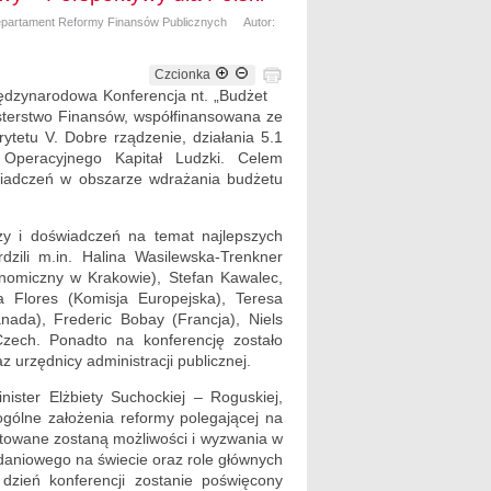
epartament Reformy Finansów Publicznych
Autor:
Czcionka
iędzynarodowa Konferencja nt. „Budżet
sterstwo Finansów, współfinansowana ze
tetu V. Dobre rządzenie, działania 5.1
 Operacyjnego Kapitał Ludzki. Celem
wiadczeń w obszarze wdrażania budżetu
y i doświadczeń na temat najlepszych
zili m.in. Halina Wasilewska-Trenkner
konomiczny w Krakowie), Stefan Kawalec,
Flores (Komisja Europejska), Teresa
ada), Frederic Bobay (Francja), Niels
Czech. Ponadto na konferencję zostało
urzędnicy administracji publicznej.
ister Elżbiety Suchockiej – Roguskiej,
ogólne założenia reformy polegającej na
towane zostaną możliwości i wyzwania w
daniowego na świecie oraz role głównych
dzień konferencji zostanie poświęcony