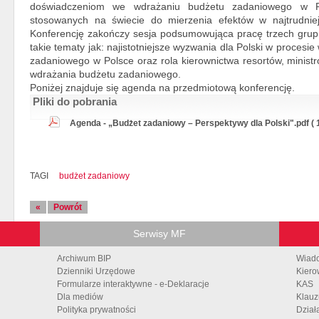
doświadczeniom we wdrażaniu budżetu zadaniowego w Po
stosowanych na świecie do mierzenia efektów w najtrudniej
Konferencję zakończy sesja podsumowująca pracę trzech grup
takie tematy jak: najistotniejsze wyzwania dla Polski w proce
zadaniowego w Polsce oraz rola kierownictwa resortów, ministr
wdrażania budżetu zadaniowego.
Poniżej znajduje się agenda na przedmiotową konferencję.
Pliki do pobrania
Agenda - „Budżet zadaniowy – Perspektywy dla Polski".pdf ( 
TAGI
budżet zadaniowy
«
Powrót
Serwisy MF
Archiwum BIP
Wiad
Dzienniki Urzędowe
Kiero
Formularze interaktywne - e-Deklaracje
KAS
Dla mediów
Klauz
Polityka prywatności
Dział