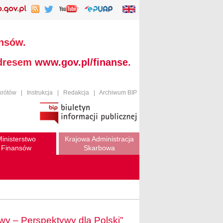
ansów.
adresem
www.gov.pl/finanse
.
krótów
|
Instrukcja
|
Redakcja
|
Archiwum BIP
inisterstwo
Krajowa Administracja
Finansów
Skarbowa
y – Perspektywy dla Polski”