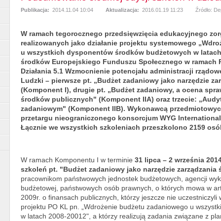
Publikacja:
2014.11.04 10:04
Aktualizacja:
2016.01.19 11:23
Źródło: D
W ramach tegorocznego przedsięwzięcia edukacyjnego zorg
realizowanych jako działanie projektu systemowego „Wdr
u wszystkich dysponentów środków budżetowych w latach
środków Europejskiego Funduszu Społecznego w ramach Pr
Działania 5.1 Wzmocnienie potencjału administracji rządo
Ludzki – pierwsze pt. „Budżet zadaniowy jako narzędzie z
(Komponent I), drugie pt. „Budżet zadaniowy, a ocena spr
środków publicznych" (Komponent IIA) oraz trzecie: „Audy
zadaniowym" (Komponent IIB). Wykonawcą przedmiotowych
przetargu nieograniczonego konsorcjum WYG International 
Łącznie we wszystkich szkoleniach przeszkolono 2159 osó
W ramach Komponentu I w terminie
31 lipca – 2 września 20
szkoleń pt. "Budżet zadaniowy jako narzędzie zarządzania
pracownikom państwowych jednostek budżetowych, agencji wyko
budżetowej, państwowych osób prawnych, o których mowa w art.
2009r. o finansach publicznych, którzy jeszcze nie uczestniczy
projektu PO KL pn. „Wdrożenie budżetu zadaniowego u wszyst
w latach 2008-20012", a którzy realizują zadania związane z p