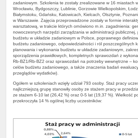
zadaniowym. Szkolenia te zostały zrealizowane w 16 miastach w
Wrocławiu, Bydgoszczy, Lublinie, Gorzowie Wielkopolskim, Łodz
Białymstoku, Gdańsku, Katowicach, Kielcach, Olsztynie, Poznaniu
w Warszawie. Zajęcia przeprowadzone zostały w formie interakty
warsztatową, w trakcie których omówiono m.in. zagadnienia: g
nowoczesnych narzędzi zarządzania w administracji publicznej,
budżetu w układzie zadaniowym w Polsce, poprawnego definiowa
budżetu zadaniowego, odpowiedzialności i ról poszczególnych 
planowania i wykonania budżetu w układzie zadaniowym, zakres
sporządzenia prawidłowych, kompletnych sprawozdań z wykon
Rb-BZ1/Rb-BZ2 oraz sprawozdań na potrzeby wewnętrzne – kontro
celów budżetu zadaniowego, a także znaczenia badań ewaluac
przeglądów wydatków).
Ogółem w szkoleniach wzięły udział 793 osoby. Staż pracy uczes
najliczniejszą grupę stanowiły osoby ze stażem pracy w przedzia
ze stażem 6-10 lat (26,42 %) oraz 0-5 lat (19,37 %). Wielkość p
przekroczyła 14 % ogólnej liczby uczestników: