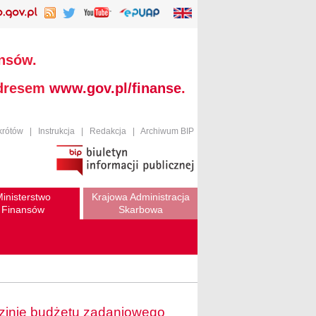
ansów.
adresem
www.gov.pl/finanse
.
krótów
|
Instrukcja
|
Redakcja
|
Archiwum BIP
inisterstwo
Krajowa Administracja
Finansów
Skarbowa
zinie budżetu zadaniowego