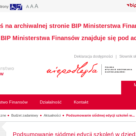
trony
ś na archiwalnej stronie BIP Ministerstwa Fin
a BIP Ministerstwa Finansów znajduje się pod 
Deklaracja dostępności
|
Słownik s
M
rstwo Finansów
Działalność
Kontakt
czne
Budżet zadaniowy
Aktualności
Podsumowanie siódmej edycji szkoleń w...
Podsumowanie siódmej edycji szkoleń w dzied