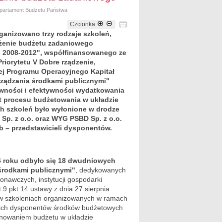
epartament Budżetu Państwa
Czcionka
anizowano trzy rodzaje szkoleń,
ożenie budżetu zadaniowego
 2008-2012", współfinansowanego ze
iorytetu V Dobre rządzenie,
wej Programu Operacyjnego Kapitał
arządzania środkami publicznymi"
awności i efektywności wydatkowania
t procesu budżetowania w układzie
 szkoleń było wyłonione w drodze
Sp. z o.o. oraz WYG PSBD Sp. z o.o.
b – przedstawicieli dysponentów.
14 roku odbyło się 18 dwudniowych
 środkami publicznymi"
, dedykowanych
nawczych, instytucji gospodarki
9 pkt 14 ustawy z dnia 27 sierpnia
li w szkoleniach organizowanych w ramach
kich dysponentów środków budżetowych
lanowaniem budżetu w układzie