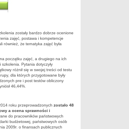
zkolenia zostały bardzo dobrze ocenione
enia zajęć, postawa i kompetencje
li również, że tematyka zajęć była
na początku zajęć, a drugiego na ich
szkolenia. Pytania dotyczyły
owy różnił się w swojej treści od testu
rupy, dla których przygotowane były
onych pre i post testów obliczony
yniósł 46,44%.
a 2014 roku przeprowadzonych
zostało 48
owy a ocena sprawności i
wane do pracowników państwowych
odarki budżetowej, państwowych osób
nia 2009r. o finansach publicznych