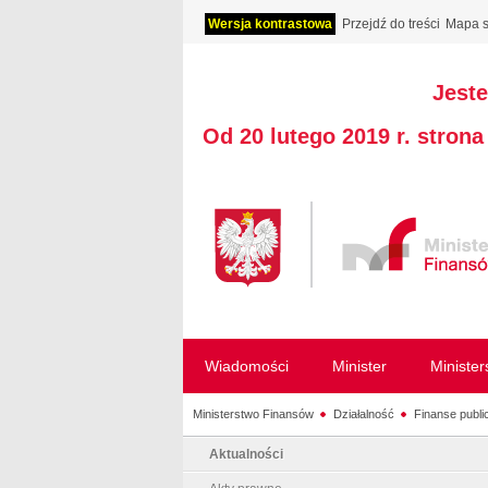
Wersja kontrastowa
Przejdź do treści
Mapa s
Jeste
Od 20 lutego 2019 r. stron
Wiadomości
Minister
Ministe
Ministerstwo Finansów
Działalność
Finanse publi
Aktualności