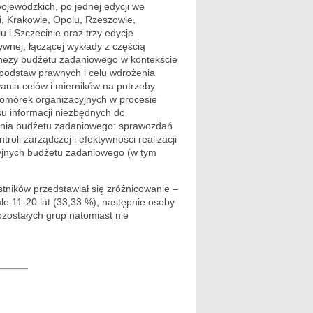
ojewódzkich, po jednej edycji we
i, Krakowie, Opolu, Rzeszowie,
 i Szczecinie oraz trzy edycje
wnej, łączącej wykłady z częścią
enezy budżetu zadaniowego w kontekście
 podstaw prawnych i celu wdrożenia
nia celów i mierników na potrzeby
komórek organizacyjnych w procesie
u informacji niezbędnych do
ania budżetu zadaniowego: sprawozdań
li zarządczej i efektywności realizacji
yjnych budżetu zadaniowego (w tym
tników przedstawiał się zróżnicowanie –
le 11-20 lat (33,33 %), następnie osoby
ozostałych grup natomiast nie