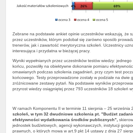
Zebrane na podstawie ankiet opinie uczestników wskazują, że s
przez uczestników, którym podobał się zarówno sposób prowadz
trenerów, jak i zawartość merytoryczna szkoleń. Uczestnicy uzna
interesująca i przydatna w bieżącej pracy.
Wyniki wypełnianych przez uczestników testów wiedzy: jednego 
końcu, pozwoliły na obiektywne dokonanie pomiaru efektywności 
omawianych podczas szkolenia zagadnień, przy czym test początk
końcowego. Testy przeprowadzone zostały w podziale na dwie g
zróżnicowane zestawy pytań. Na podstawie wyników przeprowadz
przyrost wiedzy osiągniętej przez 793 uczestników 18 szkoleń w
W ramach Komponentu II w terminie 11 sierpnia – 25 wrześni
szkoleń, w tym 32 dwudniowe szkolenia pt. "Budżet zadani
efektywności wydatkowania środków publicznych",
skiero
jednostek budżetowych, agencji wykonawczych, instytucji gosp
prawnych, o których mowa w art.9 pkt 14 ustawy z dnia 27 sierp