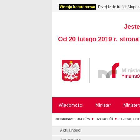
Wersja kontrastowa
Przejdź do treści
Mapa s
Jeste
Od 20 lutego 2019 r. stron
Wiadomości
Minister
Ministe
Ministerstwo Finansów
Działalność
Finanse publi
Aktualności